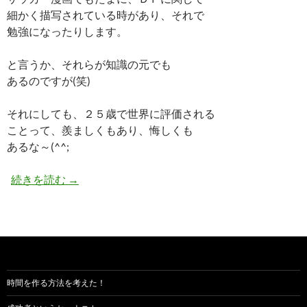
細かく描写されている時があり、それで
勉強になったりします。
と言うか、それらが知識の元でも
あるのですが(笑)
それにしても、２５歳で世界に評価される
ことって、羨ましくもあり、悔しくも
あるな～(^^;
昌子源(ショウジ･ゲン)の出身中学や高校はどこ
続きを読む
→
時間を作る方法を考えた！