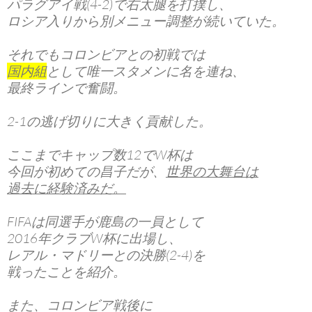
パラグアイ戦(4-2)で右太腿を打撲し、
ロシア入りから別メニュー調整が続いていた。
それでもコロンビアとの初戦では
国内組
として唯一スタメンに名を連ね、
最終ラインで奮闘。
2-1の逃げ切りに大きく貢献した。
ここまでキャップ数12でW杯は
今回が初めての昌子だが、
世界の大舞台は
過去に経験済みだ。
FIFAは同選手が鹿島の一員として
2016年クラブW杯に出場し、
レアル・マドリーとの決勝(2-4)を
戦ったことを紹介。
また、コロンビア戦後に