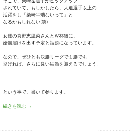
そこで、柴崎岳選手がピックアップ
されていて、もしかしたら、大迫選手以上の
活躍をし「柴崎半端ないって」と
なるかもしれない(笑)
女優の真野恵里菜さんとＷ杯後に、
婚姻届けを出す予定と話題になっています。
なので、ぜひとも決勝リーグで１勝でも
挙げれば、さらに良い結婚を迎えるでしょう。
という事で、書いて参ります。
柴崎岳半端ないって!真野恵里菜と結婚!?血液型や
続きを読む
→