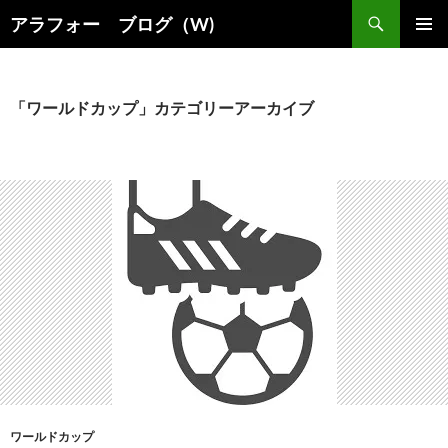
コ
検
アラフォー ブログ（W)
ン
索
メインメ
テ
ニュー
ン
ツ
「ワールドカップ」カテゴリーアーカイブ
へ
ス
キ
ッ
プ
ワールドカップ