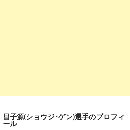
昌子源(ショウジ･ゲン)選手のプロフィ
ール