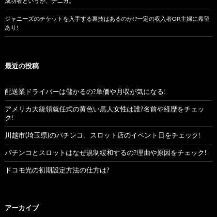
成功者というか、ナニカ。
ジャニーズのチケットを入手する裏技はあるのか!?一定の収入者OR主婦に希望
あり!
最近の投稿
配送業ドライバーは儲かるの?単価や月収が気になる!
アメリカ大統領就任式の黄色い黒人女性は誰?名前や経歴をチェッ
ク!
川越市(埼玉県)のパチンコ、スロット店のイベント日をチェック!
パチンコとスロットはなぜ規制緩和するの?理由や原因をチェック!
ドコモ光の初期設定方法の仕方は?
アーカイブ