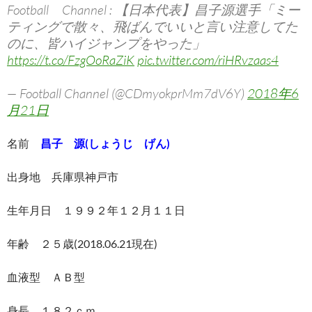
Football Channel : 【日本代表】昌子源選手「ミー
ティングで散々、飛ばんでいいと言い注意してた
のに、皆ハイジャンプをやった」
https://t.co/FzgOoRaZiK
pic.twitter.com/riHRvzaas4
— Football Channel (@CDmyokprMm7dV6Y)
2018年6
月21日
名前
昌子 源(しょうじ げん)
出身地 兵庫県神戸市
生年月日 １９９２年１２月１１日
年齢 ２５歳(2018.06.21現在)
血液型 ＡＢ型
身長 １８２ｃｍ