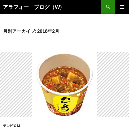
コ
検
アラフォー ブログ（W)
ン
索
メインメ
テ
ニュー
ン
ツ
月別アーカイブ: 2018年2月
へ
ス
キ
ッ
プ
テレビＣＭ