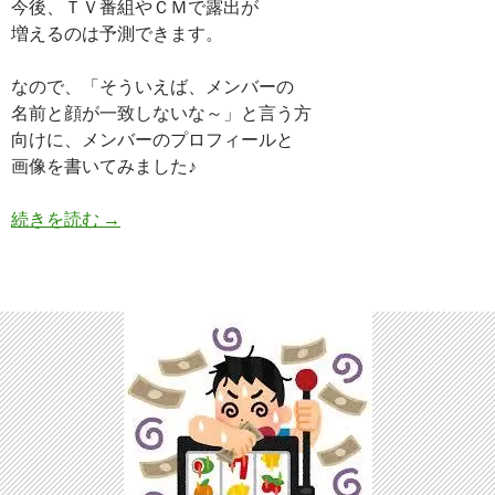
今後、ＴＶ番組やＣＭで露出が
増えるのは予測できます。
なので、「そういえば、メンバーの
名前と顔が一致しないな～」と言う方
向けに、メンバーのプロフィールと
画像を書いてみました♪
カー娘日本代表(平昌)のメンバーの画像とプロフ
続きを読む
→