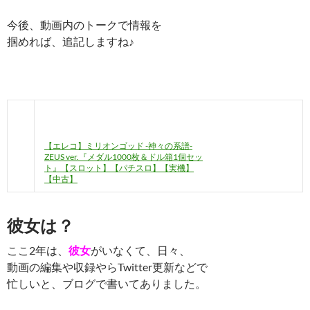
今後、動画内のトークで情報を
掴めれば、追記しますね♪
【エレコ】ミリオンゴッド -神々の系譜-
ZEUS ver.『メダル1000枚＆ドル箱1個セッ
ト』【スロット】【パチスロ】【実機】
【中古】
彼女は？
ここ2年は、
彼女
がいなくて、日々、
動画の編集や収録やらTwitter更新などで
忙しいと、ブログで書いてありました。