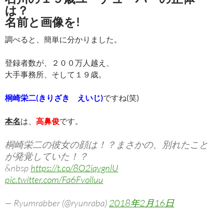
は？
名前と画像を!
調べると、簡単に分かりました。
登録者数が、２００万人越え、
大手事務所、そして１９歳。
桐崎栄二(きりざき えいじ)
ですね(笑)
本名
は、
高鼻俊
です。
桐崎栄二の彼女の顔は！？まさかの、別れたこと
が発覚していた！？
&nbsp
https://t.co/8O2iqvgnlU
pic.twitter.com/Fa6Fvolluu
— Ryumrabber (@ryunraba)
2018年2月16日