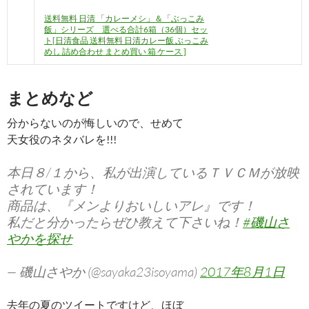
送料無料 日清 「カレーメシ」＆「ぶっこみ
飯」シリーズ 選べる合計6箱（36個）セッ
ト[日清食品 送料無料 日清カレー飯 ぶっこみ
めし 詰め合わせ まとめ買い 箱 ケース ]
まとめなど
分からないのが悔しいので、せめて
天女役のネタバレを!!!
本日８/１から、私が出演しているＴＶＣＭが放映
されています！
商品は、『メンよりおいしいアレ』です！
私だと分かったらぜひ教えて下さいね！
#磯山さ
やかを探せ
— 磯山さやか (@sayaka23isoyama)
2017年8月1日
去年の夏のツイートですけど、ほぼ