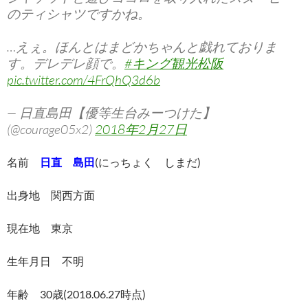
のティシャツですかね。
…えぇ。ほんとはまどかちゃんと戯れておりま
す。デレデレ顔で。
#キング観光松阪
pic.twitter.com/4FrQhQ3d6b
— 日直島田【優等生台みーつけた】
(@courage05x2)
2018年2月27日
名前
日直 島田
(にっちょく しまだ)
出身地 関西方面
現在地 東京
生年月日 不明
年齢 30歳(2018.06.27時点)