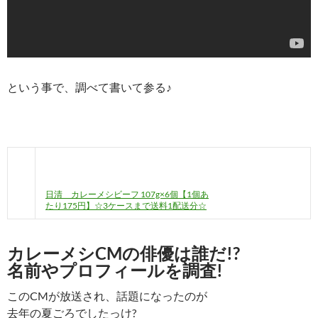
という事で、調べて書いて参る♪
日清 カレーメシビーフ 107g×6個【1個あ
たり175円】☆3ケースまで送料1配送分☆
カレーメシCMの俳優は誰だ!?
名前やプロフィールを調査!
このCMが放送され、話題になったのが
去年の夏ごろでしたっけ?