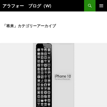
コ
検
アラフォー ブログ（W)
ン
索
メインメ
テ
ニュー
ン
ツ
「将来」カテゴリーアーカイブ
へ
ス
キ
ッ
プ