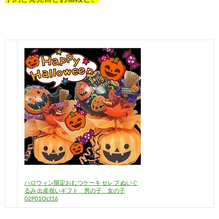
ハロウィン限定おむつケーキ セレブ ぬいぐ
るみ 出産祝いギフト 男の子 女の子
02P01Oct16