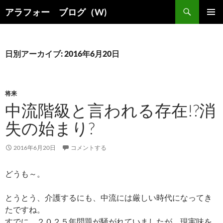
コ
検
アラフォー ブログ（W)
ン
索
メインメ
テ
ニュー
ン
ツ
日別アーカイブ: 2016年6月20日
へ
ス
キ
将来
ッ
中流階級と言われる存在!?消
プ
失の始まり?
2016年6月20日
コメントする
どうも～。
とうとう、介護するにも、中流には厳しい時代になってき
たですね。
すでに、２０２５年問題が騒がれていましたが、現実味を