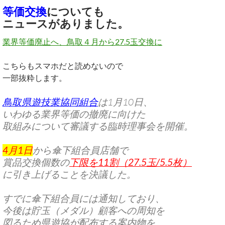
等価交換
についても
ニュースがありました。
業界等価廃止へ、鳥取４月から27.5玉交換に
こちらもスマホだと読めないので
一部抜粋します。
鳥取県遊技業協同組合
は1月10日、
いわゆる業界等価の撤廃に向けた
取組みについて審議する臨時理事会を開催。
4月1日
から傘下組合員店舗で
賞品交換個数の
下限を11割（27.5玉/5.5枚）
に引き上げることを決議した。
すでに傘下組合員には通知しており、
今後は貯玉（メダル）顧客への周知を
図るため県遊協が配布する案内物を