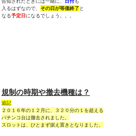
告知されたときには一緒に、
日付
も
入るはずなので、
その日が等価終了
と
なる
予定日
になるでしょう。。。
規制の時期や撤去機種は？
追記
２０１６年の１２月に、３２０分の１を超える
パチンコ台は撤去されました。
スロットは、ひとまず据え置きとなりました。