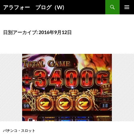
コ
検
アラフォー ブログ（W)
ン
索
メインメ
テ
ニュー
ン
ツ
日別アーカイブ: 2016年9月12日
へ
ス
キ
ッ
プ
パチンコ・スロット