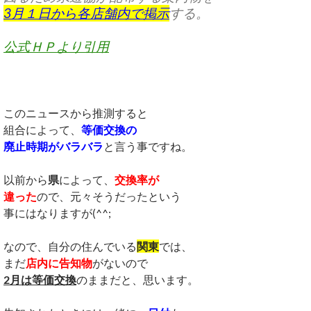
3月１日から各店舗内で掲示
する。
公式ＨＰより引用
このニュースから推測すると
組合によって、
等価交換の
廃止時期がバラバラ
と言う事ですね。
以前から
県
によって、
交換率が
違った
ので、元々そうだったという
事にはなりますが(^^;
なので、自分の住んでいる
関東
では、
まだ
店内に告知物
がないので
2月は等価交換
のままだと、思います。