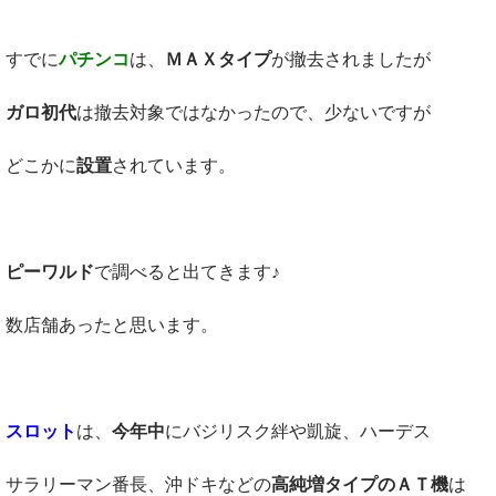
すでに
パチンコ
は、
ＭＡＸタイプ
が撤去されましたが
ガロ初代
は撤去対象ではなかったので、少ないですが
どこかに
設置
されています。
ピーワルド
で調べると出てきます♪
数店舗あったと思います。
スロット
は、
今年中
にバジリスク絆や凱旋、ハーデス
サラリーマン番長、沖ドキなどの
高純増タイプのＡＴ機
は