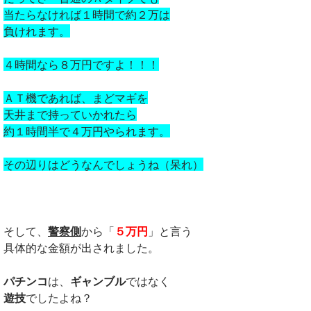
当たらなければ１時間で約２万は
負けれます。
４時間なら８万円ですよ！！！
ＡＴ機であれば、まどマギを
天井まで持っていかれたら
約１時間半で４万円やられます。
その辺りはどうなんでしょうね（呆れ）
そして、
警察側
から「
５万円
」と言う
具体的な金額が出されました。
パチンコ
は、
ギャンブル
ではなく
遊技
でしたよね？