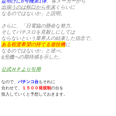
盆明けに6号機第1弾
、
各メーカーから
出揃うのは秋口から年末
くらいに
なるのではないか」と説明。
さらに、「日電協の懸命な努力、
そしてパチスロを見殺しにしては
ならないという業界人の結束した信念で、
ある程度希望の持てる遊技機
に
なるのではないか」と述べ、
6号機
への期待感を示した。
公式ＨＰより引用
なので、
パチンコ台
もそれに
合わせて、
１５００発規制
の台を
投入していくと予想しておきます。