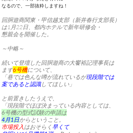
なるので、一部抜粋しますね！
回胴遊商関東・甲信越支部（新井春行支部長）
は1月22日、都内ホテルで新年研修会・
懇親会を開催した。
～中略～
続いて登壇した回胴遊商の大饗裕記理事長は
まず
6号機
について、
「巷では色んな噂が流れているが
現段階では
案であると認識
してほしい」
と前置きしたうえで、
「現段階でほぼ決まっている内容としては、
6号機
の型式試験の申請は
4月1日
からということ。
市場投入
はおそらく
早くて