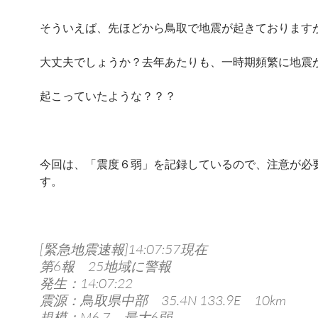
そういえば、先ほどから鳥取で地震が起きております
大丈夫でしょうか？去年あたりも、一時期頻繁に地震
起こっていたような？？？
今回は、「震度６弱」を記録しているので、注意が必
す。
[緊急地震速報]14:07:57現在
第6報 25地域に警報
発生：14:07:22
震源：鳥取県中部 35.4N 133.9E 10km
規模：M6.7 最大6弱