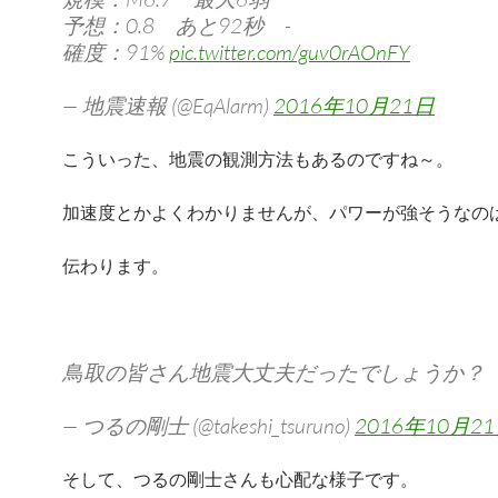
予想：0.8 あと92秒 -
確度：91%
pic.twitter.com/guv0rAOnFY
— 地震速報 (@EqAlarm)
2016年10月21日
こういった、地震の観測方法もあるのですね～。
加速度とかよくわかりませんが、パワーが強そうなの
伝わります。
鳥取の皆さん地震大丈夫だったでしょうか？
— つるの剛士 (@takeshi_tsuruno)
2016年10月2
そして、つるの剛士さんも心配な様子です。