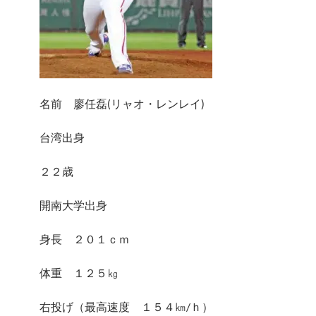
名前 廖任磊(リャオ・レンレイ)
台湾出身
２２歳
開南大学出身
身長 ２０１ｃｍ
体重 １２５㎏
右投げ（最高速度 １５４㎞/ｈ）