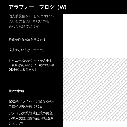
検
アラフォー ブログ（W)
索
コ
個人的見解をUPしてます(^^♪
楽しむのも楽しまないのも、
ン
あなた次第でどうぞ！
テ
ン
時間を作る方法を考えた！
ツ
へ
成功者というか、ナニカ。
ス
ジャニーズのチケットを入手す
キ
る裏技はあるのか!?一定の収入者
OR主婦に希望あり!
ッ
プ
最近の投稿
配送業ドライバーは儲かるの?
単価や月収が気になる!
アメリカ大統領就任式の黄色
い黒人女性は誰?名前や経歴を
チェック!