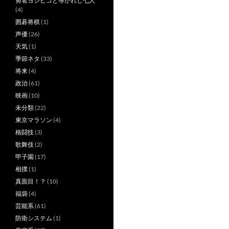
勇者ヨシヒコと導かれし七人
(4)
囲碁将棋
(1)
声優
(26)
天気
(1)
季節ネタ
(33)
将来
(4)
政治
(61)
映画
(10)
未分類
(22)
東京マラソン
(4)
格闘技
(3)
歌舞伎
(2)
甲子園
(17)
相撲
(1)
真面目！？
(10)
福袋
(4)
芸能系
(61)
防衛システム
(1)