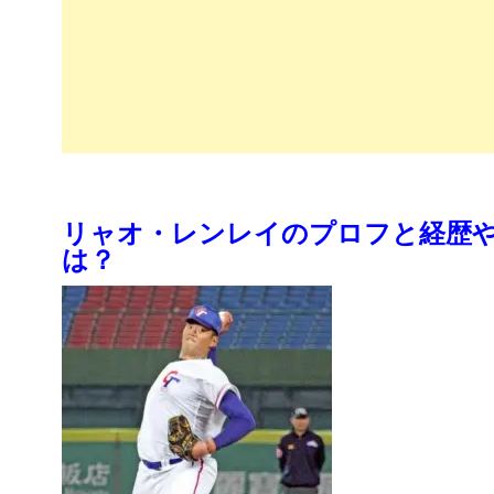
リャオ・レンレイのプロフと経歴
は？