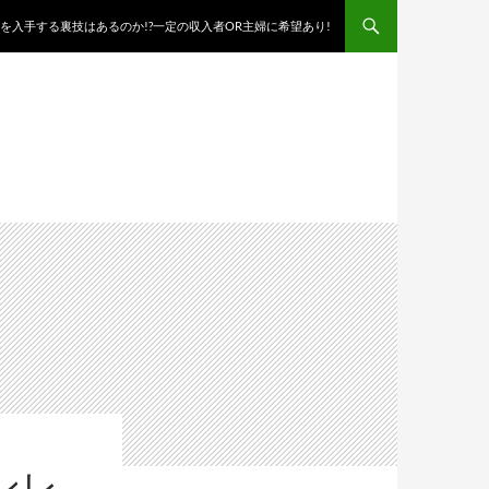
を入手する裏技はあるのか!?一定の収入者OR主婦に希望あり!
ンレ