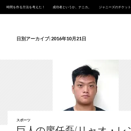
時間を作る方法を考えた！
成功者というか、ナニカ。
ジャニーズのチケット
日別アーカイブ: 2016年10月21日
スポーツ
巨人の廖任磊(リャオ・レ