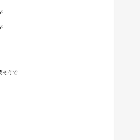
が
が
要そうで