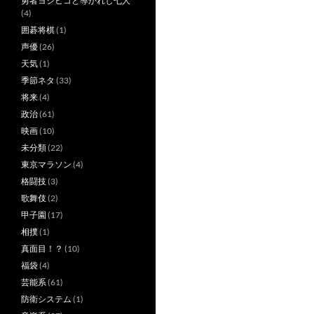
勇者ヨシヒコと導かれし七人
(4)
囲碁将棋
(1)
声優
(26)
天気
(1)
季節ネタ
(33)
将来
(4)
政治
(61)
映画
(10)
未分類
(22)
東京マラソン
(4)
格闘技
(3)
歌舞伎
(2)
甲子園
(17)
相撲
(1)
真面目！？
(10)
福袋
(4)
芸能系
(61)
防衛システム
(1)