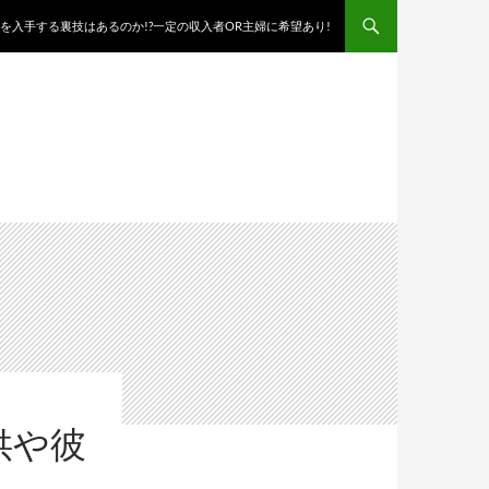
を入手する裏技はあるのか!?一定の収入者OR主婦に希望あり!
供や彼
！