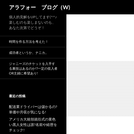
検
アラフォー ブログ（W)
索
コ
個人的見解をUPしてます(^^♪
楽しむのも楽しまないのも、
ン
あなた次第でどうぞ！
テ
ン
時間を作る方法を考えた！
ツ
へ
成功者というか、ナニカ。
ス
ジャニーズのチケットを入手す
キ
る裏技はあるのか!?一定の収入者
OR主婦に希望あり!
ッ
プ
最近の投稿
配送業ドライバーは儲かるの?
単価や月収が気になる!
アメリカ大統領就任式の黄色
い黒人女性は誰?名前や経歴を
チェック!