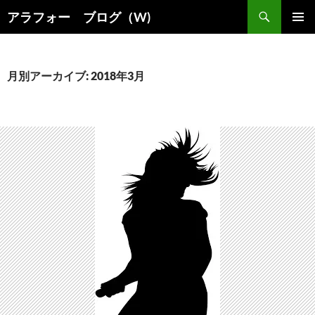
コ
検
アラフォー ブログ（W)
ン
索
メインメ
テ
ニュー
ン
ツ
月別アーカイブ: 2018年3月
へ
ス
キ
ッ
プ