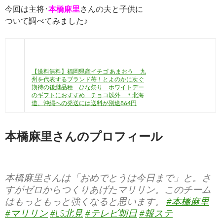
今回は主将･
本橋麻里
さんの夫と子供に
ついて調べてみました♪
【送料無料】福岡県産イチゴ あまおう 九
州を代表するブランド苺！とよのかに次ぐ
期待の後継品種 ひな祭り ホワイトデー
のギフトにおすすめ チョコ以外 ＊北海
道、沖縄への発送には送料が別途864円
本橋麻里さんのプロフィール
本橋麻里さんは「おめでとうは今日まで」と。さ
すがゼロからつくりあげたマリリン。このチーム
はもっともっと強くなると思います。
#本橋麻里
#マリリン
#LS北見
#テレビ朝日
#報ステ