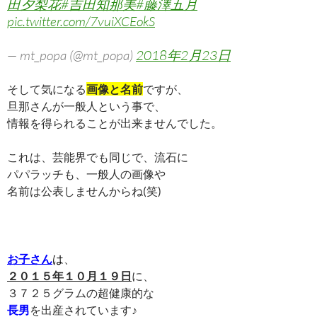
田夕梨花
#吉田知那美
#藤澤五月
pic.twitter.com/7vuiXCEokS
— mt_popa (@mt_popa)
2018年2月23日
そして気になる
画像と名前
ですが、
旦那さんが一般人という事で、
情報を得られることが出来ませんでした。
これは、芸能界でも同じで、流石に
パパラッチも、一般人の画像や
名前は公表しませんからね(笑)
お子さん
は
、
２０１５年１０月１９日
に、
３７２５グラムの超健康的な
長男
を出産されています♪