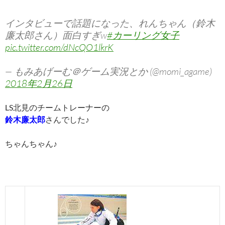
インタビューで話題になった、れんちゃん（鈴木
廉太郎さん）面白すぎw
#カーリング女子
pic.twitter.com/dNcQO1lkrK
— もみあげーむ＠ゲーム実況とか (@momi_agame)
2018年2月26日
LS北見のチームトレーナーの
鈴木廉太郎
さんでした♪
ちゃんちゃん♪