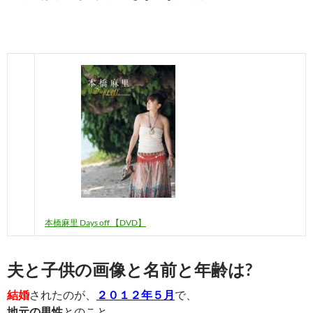
本橋麻里 Days off 【DVD】
夫と子供の画像と名前と年齢は?
結婚
されたのが、
２０１２年５月
で、
地元の男性
とのこと。