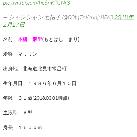
pic.twitter.com/hc6nKTCNr3
— シャンシャン七拍子 (@00tq7pW6njs8E6j)
2018年
2月27日
名前
本橋 麻里
(もとはし まり)
愛称 マリリン
出身地 北海道北見市常呂町
生年月日 １９８６年６月１０日
年齢 ３１歳(2018.03.01時点)
血液型 Ａ型
身長 １６０ｃｍ