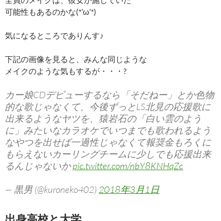
可能性もあるのかな(*’ω’*)
気になるところでありんす♪
下記の画像を見ると、みんな同じような
メイクのような気もするが・・・?
カー娘CDデビューするなら「そだねー」とか色物
的な歌じゃなくて、今後ずっとLS北見の応援歌に
出来るようなヤツを、猿岩石の「白い雲のよう
に」みたいなカラオケでいつまでも歌われるよう
なやつを出せば一過性じゃなくて報奨金もろくに
もらえないカーリングチームに少しでも応援出来
るんじゃないか
pic.twitter.com/nbY8KNHqZc
— 黒男 (@kuroneko402)
2018年3月1日
出身高校と大学