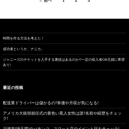
← 前へ
1
2
3
稿
ナ
ビ
ゲ
時間を作る方法を考えた！
ー
成功者というか、ナニカ。
シ
ジャニーズのチケットを入手する裏技はあるのか!?一定の収入者OR主婦に希望
あり!
ョ
ン
最近の投稿
配送業ドライバーは儲かるの?単価や月収が気になる!
アメリカ大統領就任式の黄色い黒人女性は誰?名前や経歴をチェッ
ク!
川越市(埼玉県)のパチンコ、スロット店のイベント日をチェック!