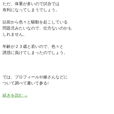
ただ、体重が多いので試合では
有利になってしまうでしょう。
以前から色々と騒動を起こしている
問題児みたいなので、仕方ないのかも
しれません。
年齢が２３歳と若いので、色々と
誘惑に負けてしまったのでしょう。
では、プロフィールや嫁さんなどに
ついて調べて書いて参る!
ルイスネリーの嫁と子供の画像はあるの?ファイト
続きを読む
→