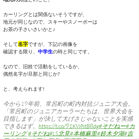
カーリングとは関係ないそうですが、
地元が同じなので、スキーやスノーボーは
お茶の子さいさいかと♪
そして
名字
ですが、下記の画像を
確認する限り、
中学生
の時と同じです。
なので、旧姓で活動をしているか、
偶然名字が旦那と同じか?
と、考えられます!
今から19年前、常呂町の町内対抗ジュニア大会。
「常呂町のジュニアカーラーたちは、世界大会を
目指します」が決して大げさじゃないことを実感
できるはず。
https://t.co/91KWhtB8dg
#そだねー
#カ
ーリング
#そだね
#LS北見
#本橋麻里
#鈴木夕湖
#吉