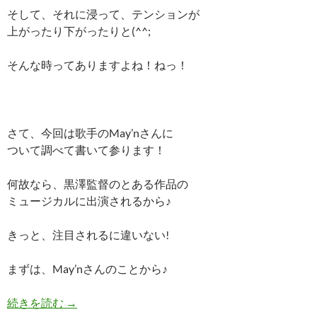
そして、それに浸って、テンションが
上がったり下がったりと(^^;
そんな時ってありますよね！ねっ！
さて、今回は歌手のMay’nさんに
ついて調べて書いて参ります！
何故なら、黒澤監督のとある作品の
ミュージカルに出演されるから♪
きっと、注目されるに違いない!
まずは、May’nさんのことから♪
May’n(メイン)の結婚や彼氏情報が気になる!部
続きを読む
→