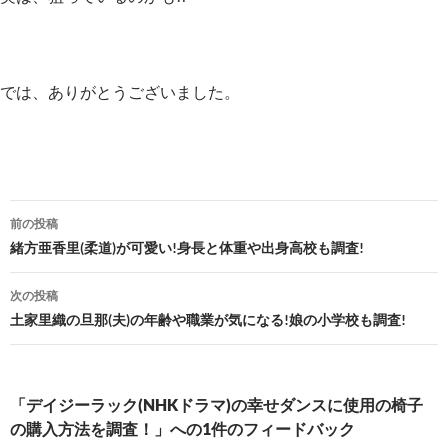
では、ありがとうございました。
投
前の投稿
稿
緒方亜香里(柔道)が可愛い!身長と体重や出身高校も調査!
ナ
次の投稿
ビ
土家里織の旦那(夫)の年齢や職業が気になる!娘の小学校も調査!
ゲ
ー
「デイジーラック(NHKドラマ)の幸せダンスに使用の椅子
シ
の購入方法を調査！」への1件のフィードバック