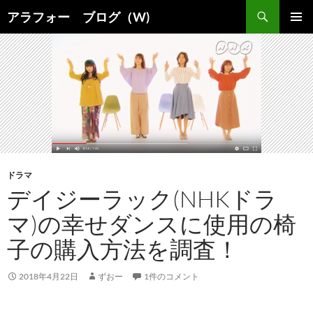
コ
検
アラフォー ブログ（W)
ン
索
メインメ
テ
ニュー
ン
ツ
へ
ス
キ
ッ
プ
ドラマ
デイジーラック(NHKドラ
マ)の幸せダンスに使用の椅
子の購入方法を調査！
2018年4月22日
ずおー
1件のコメント