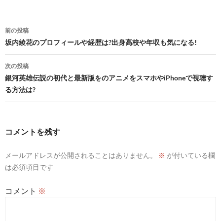
投
前の投稿
稿
坂内綾花のプロフィールや経歴は?出身高校や年収も気になる!
ナ
次の投稿
ビ
銀河英雄伝説の初代と最新版をのアニメをスマホやiPhoneで視聴す
る方法は?
ゲ
ー
シ
コメントを残す
ョ
メールアドレスが公開されることはありません。
※
が付いている欄
ン
は必須項目です
コメント
※