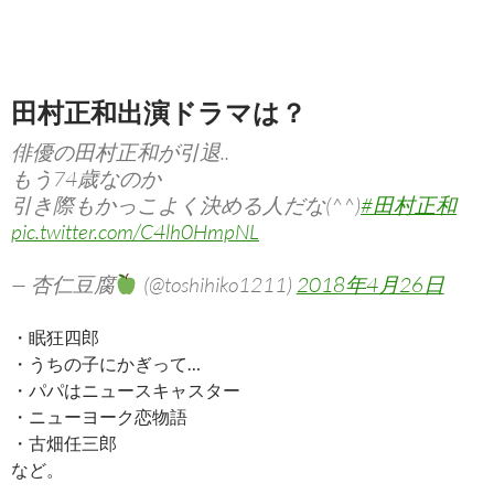
田村正和出演ドラマは？
俳優の田村正和が引退..
もう74歳なのか
引き際もかっこよく決める人だな(^^)
#田村正和
pic.twitter.com/C4lh0HmpNL
— 杏仁豆腐
(@toshihiko1211)
2018年4月26日
・眠狂四郎
・うちの子にかぎって…
・パパはニュースキャスター
・ニューヨーク恋物語
・古畑任三郎
など。