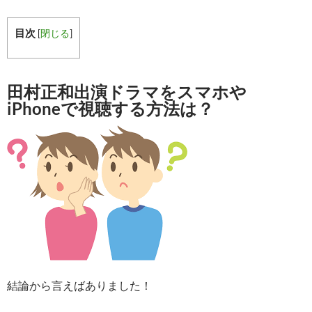
目次
[
閉じる
]
田村正和出演ドラマをスマホや
iPhoneで視聴する方法は？
結論から言えばありました！