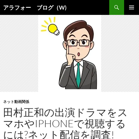
コ
検
アラフォー ブログ（W)
ン
索
メインメ
テ
ニュー
ン
ツ
へ
ス
キ
ッ
プ
ネット動画関係
田村正和の出演ドラマをス
マホやIPHONEで視聴する
には?ネット配信を調査!