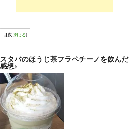
目次
[
閉じる
]
スタバのほうじ茶フラペチーノを飲んだ
感想♪