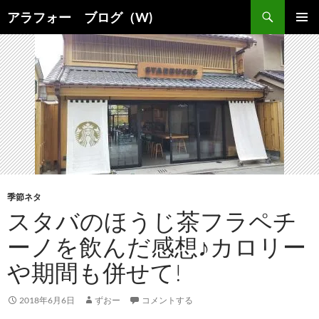
コ
検
アラフォー ブログ（W)
ン
索
メインメ
テ
ニュー
ン
ツ
へ
ス
キ
ッ
プ
季節ネタ
スタバのほうじ茶フラペチ
ーノを飲んだ感想♪カロリー
や期間も併せて!
2018年6月6日
ずおー
コメントする