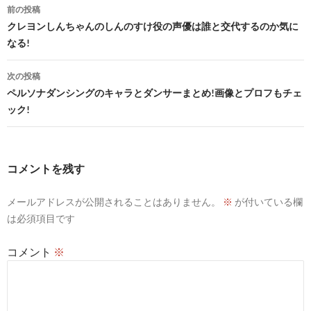
投
前の投稿
稿
クレヨンしんちゃんのしんのすけ役の声優は誰と交代するのか気に
なる!
ナ
ビ
次の投稿
ペルソナダンシングのキャラとダンサーまとめ!画像とプロフもチェ
ゲ
ック!
ー
シ
コメントを残す
ョ
ン
メールアドレスが公開されることはありません。
※
が付いている欄
は必須項目です
コメント
※