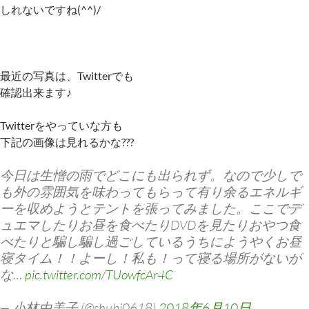
しれないですね(^^)/
最近の写真は、Twitterでも
確認出来ます♪
Twitterをやっていな方も
下記の画像は見れるかな???
今日は生憎の雨でどこにも出られず。なので少しで
も外の雰囲気を味わってもらって有り余るエネルギ
ーを収めようとテントを張ってみました。ここでデ
ュエマしたりお昼を食べたりDVDを見たりおやつ食
べたりと騙し騙し過ごしているうちにようやくお昼
寝タイム！！よーし！私も！って寝る場所がないが
な…
pic.twitter.com/TUowfcAr4C
— 小林由美子 (@shubi0618)
2018年6月10日