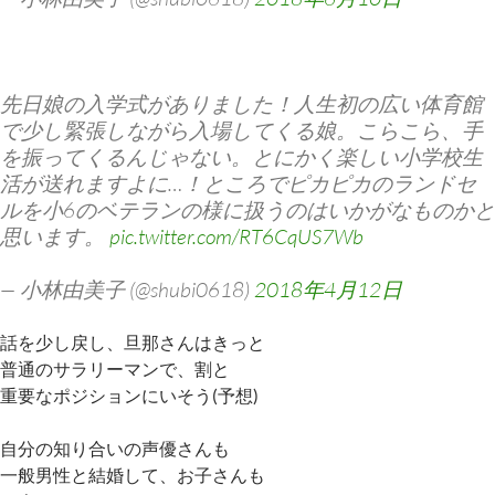
先日娘の入学式がありました！人生初の広い体育館
で少し緊張しながら入場してくる娘。こらこら、手
を振ってくるんじゃない。とにかく楽しい小学校生
活が送れますよに…！ところでピカピカのランドセ
ルを小6のベテランの様に扱うのはいかがなものかと
思います。
pic.twitter.com/RT6CqUS7Wb
— 小林由美子 (@shubi0618)
2018年4月12日
話を少し戻し、旦那さんはきっと
普通のサラリーマンで、割と
重要なポジションにいそう(予想)
自分の知り合いの声優さんも
一般男性と結婚して、お子さんも