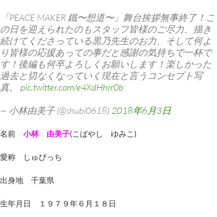
「PEACE MAKER 鐵〜想道〜」舞台挨拶無事終了！こ
の日を迎えられたのもスタッフ皆様のご尽力、描き
続けてくださっている黒乃先生のお力、そして何よ
り皆様の応援あっての事だと感謝の気持ちで一杯で
す！後編も何卒よろしくお願いします！楽しかった
過去と切なくなっていく現在と言うコンセプト写
真。
pic.twitter.com/e4XdHhrr0b
— 小林由美子 (@shubi0618)
2018年6月3日
名前
小林 由美子
(こばやし ゆみこ)
愛称 しゅびっち
出身地 千葉県
生年月日 １９７９年６月１８日