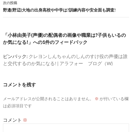
ビ
次の投稿
野邉(野辺)大地の出身高校や中学は?訓練内容や安全面も調査!
ゲ
ー
シ
「小林由美子(声優)の配偶者の画像や職業は?子供もいるの
か気になる!」への1件のフィードバック
ョ
ン
ピンバック:
クレヨンしんちゃんのしんのすけ役の声優は誰
と交代するのか気になる! | アラフォー ブログ（W)
コメントを残す
メールアドレスが公開されることはありません。
※
が付いている欄
は必須項目です
コメント
※