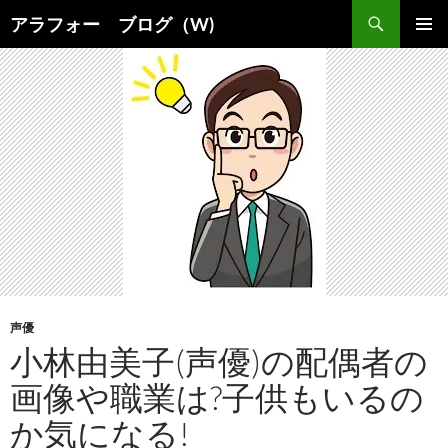
コ
検
アラフォー ブログ（W)
ン
索
メインメ
テ
ニュー
ン
ツ
へ
ス
キ
ッ
プ
声優
小林由美子(声優)の配偶者の
画像や職業は?子供もいるの
か気になる!