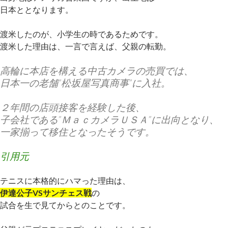
日本ととなります。
渡米したのが、小学生の時であるためです。
渡米した理由は、一言で言えば、父親の転勤。
高輪に本店を構える中古カメラの売買では、
日本一の老舗”松坂屋写真商事”に入社。
２年間の店頭接客を経験した後、
子会社である”ＭａｃカメラＵＳＡ”に出向となり、
一家揃って移住となったそうです。
引用元
テニスに本格的にハマった理由は、
伊達公子VSサンチェス戦
の
試合を生で見てからとのことです。