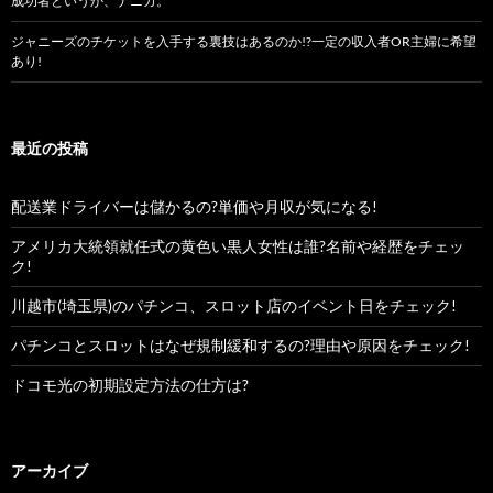
成功者というか、ナニカ。
ジャニーズのチケットを入手する裏技はあるのか!?一定の収入者OR主婦に希望
あり!
最近の投稿
配送業ドライバーは儲かるの?単価や月収が気になる!
アメリカ大統領就任式の黄色い黒人女性は誰?名前や経歴をチェッ
ク!
川越市(埼玉県)のパチンコ、スロット店のイベント日をチェック!
パチンコとスロットはなぜ規制緩和するの?理由や原因をチェック!
ドコモ光の初期設定方法の仕方は?
アーカイブ