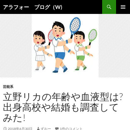
コ
検
アラフォー ブログ（W)
ン
索
メインメ
テ
ニュー
ン
ツ
へ
ス
キ
ッ
プ
芸能系
立野リカの年齢や血液型は?
出身高校や結婚も調査して
みた!
2018年6月30日
ずおー
1件のコメント