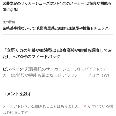
稿
武藤嘉紀のサッカーシューズ(スパイク)のメーカーは?値段や機能も
気になる!
ナ
ビ
次の投稿
柴崎岳半端ないって!真野恵里菜と結婚!?血液型や性格もチェック♪
ゲ
ー
シ
「立野リカの年齢や血液型は?出身高校や結婚も調査してみ
た!」への1件のフィードバック
ョ
ン
ピンバック:
武藤嘉紀のサッカーシューズ(スパイク)のメー
カーは?値段や機能も気になる! | アラフォー ブログ（W)
コメントを残す
メールアドレスが公開されることはありません。
※
が付いている欄
は必須項目です