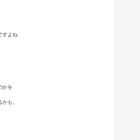
ですよね
のかを
るかも。