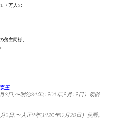
１７万人の
の藩主同様、
。
泰王
8月3日)〜明治34年(1901年)8月19日）侯爵
9月2日)〜大正9年(1920年)9月20日）侯爵。