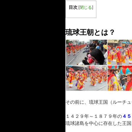
目次
[
閉じる
]
琉球王朝とは？
その前に、琉球王国（ルーチュ
１４２９年～１８７９年の
４５
琉球諸島を中心に存在した王国