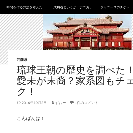
時間を作る方法を考えた！
成功者というか、ナニカ。
ジャニーズのチケット
芸能系
琉球王朝の歴史を調べた
愛未が末裔？家系図もチ
ク！
2016年10月2日
ずおー
1件のコメント
こんばんは！