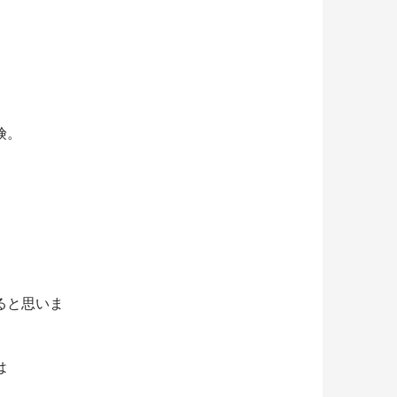
険。
ると思いま
は