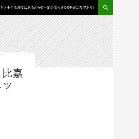
を入手する裏技はあるのか!?一定の収入者OR主婦に希望あり!
！比嘉
ェッ