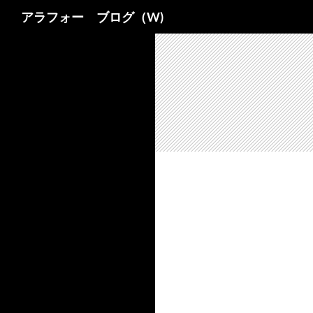
検
アラフォー ブログ（W)
索
コ
ン
テ
ン
ツ
へ
ス
キ
ッ
プ