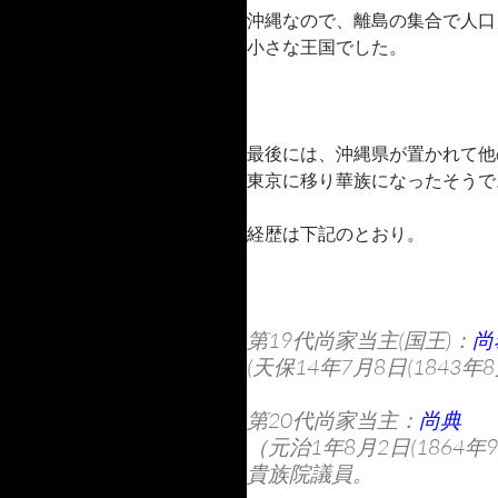
沖縄なので、離島の集合で人口
小さな王国でした。
最後には、沖縄県が置かれて他
東京に移り華族になったそうで
経歴は下記のとおり。
第19代尚家当主(国王)：
尚
(天保14年7月8日(1843年
第20代尚家当主：
尚典
（元治1年8月2日(1864年
貴族院議員。