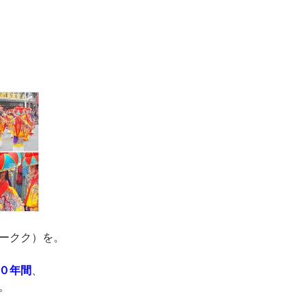
ークク）を。
０年間
、
。