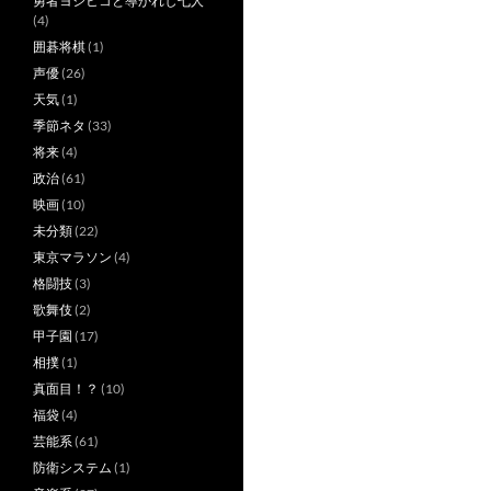
勇者ヨシヒコと導かれし七人
(4)
囲碁将棋
(1)
声優
(26)
天気
(1)
季節ネタ
(33)
将来
(4)
政治
(61)
映画
(10)
未分類
(22)
東京マラソン
(4)
格闘技
(3)
歌舞伎
(2)
甲子園
(17)
相撲
(1)
真面目！？
(10)
福袋
(4)
芸能系
(61)
防衛システム
(1)