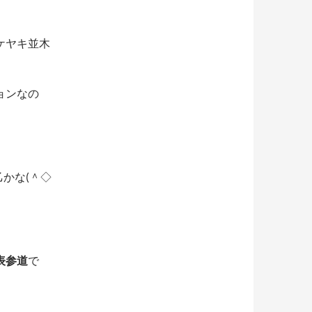
ケヤキ並木
ョンなの
かな(＾◇
表参道
で