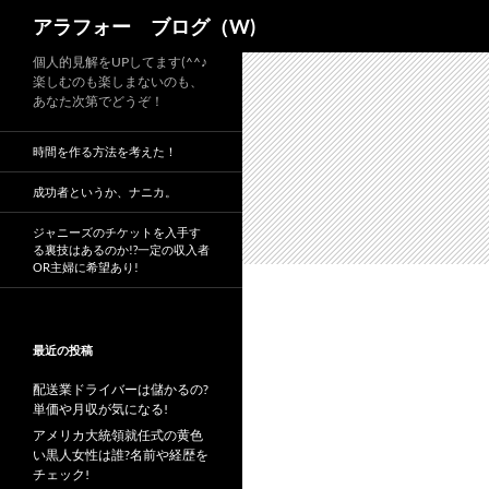
検
アラフォー ブログ（W)
索
コ
個人的見解をUPしてます(^^♪
楽しむのも楽しまないのも、
ン
あなた次第でどうぞ！
テ
ン
時間を作る方法を考えた！
ツ
へ
成功者というか、ナニカ。
ス
ジャニーズのチケットを入手す
キ
る裏技はあるのか!?一定の収入者
OR主婦に希望あり!
ッ
プ
最近の投稿
配送業ドライバーは儲かるの?
単価や月収が気になる!
アメリカ大統領就任式の黄色
い黒人女性は誰?名前や経歴を
チェック!