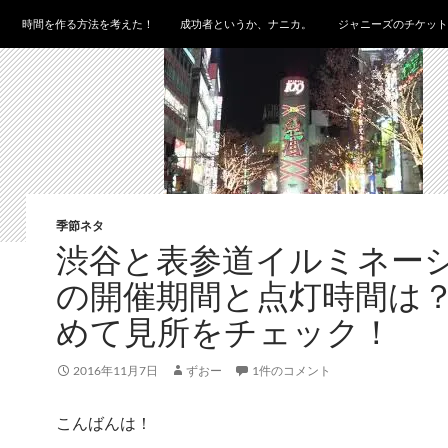
時間を作る方法を考えた！
成功者というか、ナニカ。
ジャニーズのチケット
季節ネタ
渋谷と表参道イルミネー
の開催期間と点灯時間は
めて見所をチェック！
2016年11月7日
ずおー
1件のコメント
こんばんは！