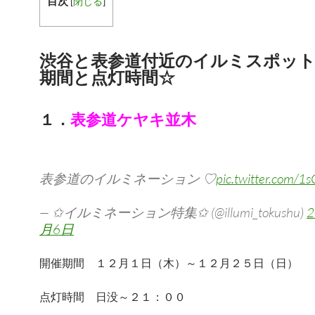
目次
[
閉じる
]
渋谷と表参道付近のイルミスポッ
期間と点灯時間☆
１．
表参道ケヤキ並木
表参道のイルミネーション ♡
pic.twitter.com/
— ✩イルミネーション特集✩ (@illumi_tokushu)
月6日
開催期間 １２月１日（木）～１２月２５日（日）
点灯時間 日没～２１：００