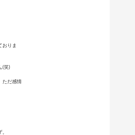
ておりま
(笑)
、ただ感情
ず。