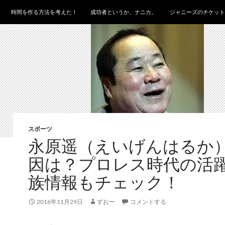
時間を作る方法を考えた！
成功者というか、ナニカ。
ジャニーズのチケット
スポーツ
永原遥（えいげんはるか
因は？プロレス時代の活
族情報もチェック！
2016年11月29日
ずおー
コメントする