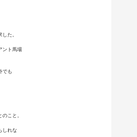
求した。
アント馬場
外でも
とのこと。
もしれな