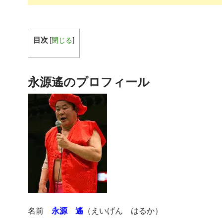
目次
[
閉じる
]
永源遙のプロフィール
名前
永源 遙
（えいげん はるか）