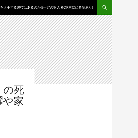
を入手する裏技はあるのか!?一定の収入者OR主婦に希望あり!
）の死
躍や家