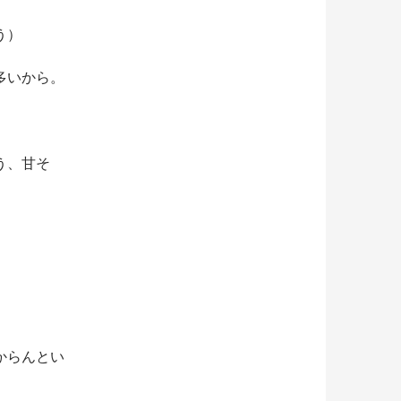
う）
多いから。
う、甘そ
からんとい