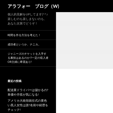
検
アラフォー ブログ（W)
索
コ
個人的見解をUPしてます(^^♪
楽しむのも楽しまないのも、
ン
あなた次第でどうぞ！
テ
ン
時間を作る方法を考えた！
ツ
へ
成功者というか、ナニカ。
ス
ジャニーズのチケットを入手す
キ
る裏技はあるのか!?一定の収入者
OR主婦に希望あり!
ッ
プ
最近の投稿
配送業ドライバーは儲かるの?
単価や月収が気になる!
アメリカ大統領就任式の黄色
い黒人女性は誰?名前や経歴を
チェック!