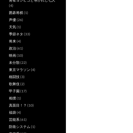
勇者ヨシヒコと導かれし七人
(4)
囲碁将棋
(1)
声優
(26)
天気
(1)
季節ネタ
(33)
将来
(4)
政治
(61)
映画
(10)
未分類
(22)
東京マラソン
(4)
格闘技
(3)
歌舞伎
(2)
甲子園
(17)
相撲
(1)
真面目！？
(10)
福袋
(4)
芸能系
(61)
防衛システム
(1)