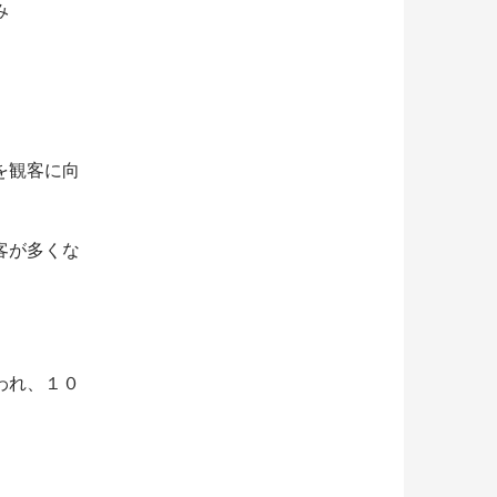
み
を観客に向
客が多くな
われ、１０