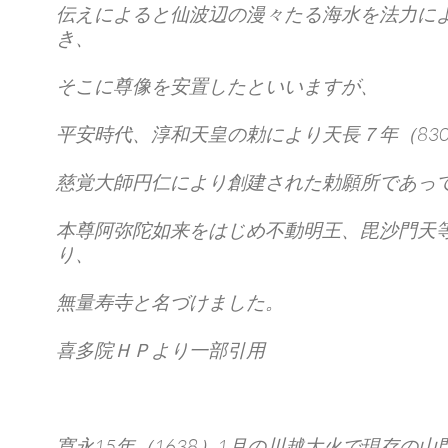
伝えによると仙波辺の漫々たる海水を法力に
き、
そこに尊像を安置したといいますが、
平安時代、淳和天皇の勅により天長７年（83
慈覚大師円仁により創建された勅願所であっ
本尊阿弥陀如来をはじめ不動明王、毘沙門天
り、
無量寿寺と名づけました。
喜多院ＨＰより一部引用
寛永15年（1638）1月の川越大火で現存の山