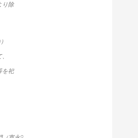
より除
0）
て、
等を祀
門（寛永9