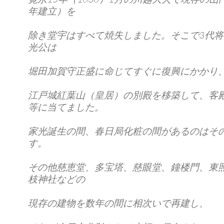
年建立）を
除き堂宇はすべて焼失しました。そこで3代
光公は
堀田加賀守正盛に命じてすぐに復興にかかり
江戸城紅葉山（皇居）の別殿を移築して、客
等に当てました。
家光誕生の間、春日局化粧の間があるのはそ
す。
その他慈恵堂、多宝塔、慈眼堂、鐘楼門、東
枝神社などの
現存の建物を数年の間に相次いで再建し、