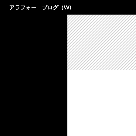
検
アラフォー ブログ（W)
索
コ
ン
テ
ン
ツ
へ
ス
キ
ッ
プ