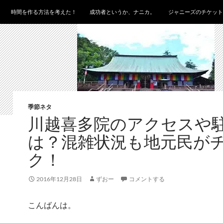
時間を作る方法を考えた！
成功者というか、ナニカ。
ジャニーズのチケット
季節ネタ
川越喜多院のアクセスや
は？混雑状況も地元民が
ク！
2016年12月28日
ずおー
コメントする
こんばんは。