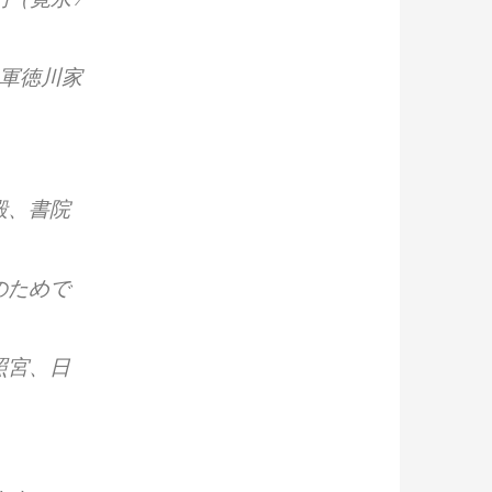
将軍徳川家
、
殿、書院
のためで
照宮、日