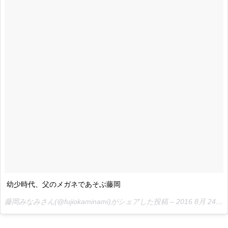
幼少時代、父のメガネであそぶ藤岡
藤岡みなみさん(@fujiokaminami)がシェアした投稿 –
2016 8月 24 8:04午後 PDT