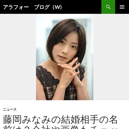
コ
検
アラフォー ブログ（W)
ン
索
メインメ
テ
ニュー
ン
ツ
へ
ス
キ
ッ
プ
ニュース
藤岡みなみの結婚相手の名