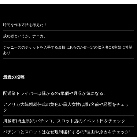
時間を作る方法を考えた！
成功者というか、ナニカ。
ジャニーズのチケットを入手する裏技はあるのか!?一定の収入者OR主婦に希望
あり!
最近の投稿
配送業ドライバーは儲かるの?単価や月収が気になる!
アメリカ大統領就任式の黄色い黒人女性は誰?名前や経歴をチェッ
ク!
川越市(埼玉県)のパチンコ、スロット店のイベント日をチェック!
パチンコとスロットはなぜ規制緩和するの?理由や原因をチェック!