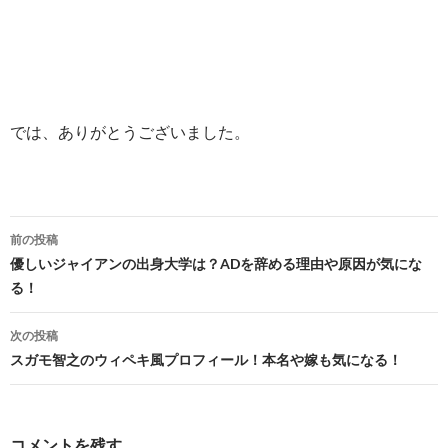
では、ありがとうございました。
投
前の投稿
稿
優しいジャイアンの出身大学は？ADを辞める理由や原因が気にな
る！
ナ
ビ
次の投稿
スガモ智之のウィペキ風プロフィール！本名や嫁も気になる！
ゲ
ー
シ
コメントを残す