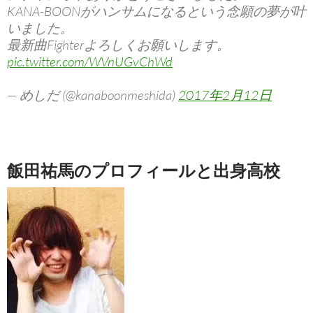
KANA-BOONがハンサムになるという念願の夢が叶
いました。
最新曲Fighterよろしくお願いします。
pic.twitter.com/WVnUGvChWd
— めしだ (@kanaboonmeshida)
2017年2月12日
飯田祐馬のプロフィールと出身高校