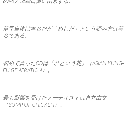
のVo／Gt朝日廉に由来する。
苗字自体は本名だが「めしだ」という読み方は芸
名である。
初めて買ったCDは『君という花』（ASIAN KUNG-
FU GENERATION）。
最も影響を受けたアーティストは直井由文
（BUMP OF CHICKEN）。