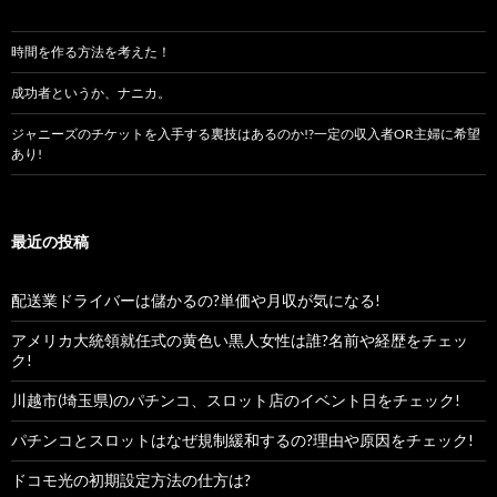
時間を作る方法を考えた！
成功者というか、ナニカ。
ジャニーズのチケットを入手する裏技はあるのか!?一定の収入者OR主婦に希望
あり!
最近の投稿
配送業ドライバーは儲かるの?単価や月収が気になる!
アメリカ大統領就任式の黄色い黒人女性は誰?名前や経歴をチェッ
ク!
川越市(埼玉県)のパチンコ、スロット店のイベント日をチェック!
パチンコとスロットはなぜ規制緩和するの?理由や原因をチェック!
ドコモ光の初期設定方法の仕方は?