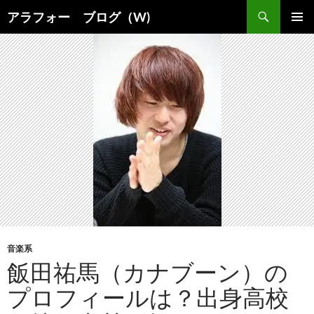
コ
検
アラフォー ブログ（W)
ン
索
メインメ
テ
ニュー
ン
ツ
へ
ス
キ
ッ
プ
音楽系
飯田祐馬（カナブーン）の
プロフィールは？出身高校