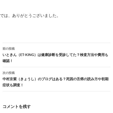
では、ありがとうございました。
投
前の投稿
稿
いときん（ET-KING）は健康診断を受診してた？検査方法や費用も
確認！
ナ
ビ
次の投稿
中村京紫（きょうし）のブログはある？死因の舌癌の読み方や初期
ゲ
症状も調査！
ー
シ
コメントを残す
ョ