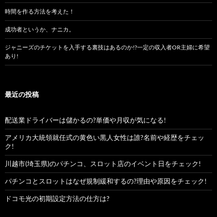
時間を作る方法を考えた！
成功者というか、ナニカ。
ジャニーズのチケットを入手する裏技はあるのか!?一定の収入者OR主婦に希望
あり!
最近の投稿
配送業ドライバーは儲かるの?単価や月収が気になる!
アメリカ大統領就任式の黄色い黒人女性は誰?名前や経歴をチェッ
ク!
川越市(埼玉県)のパチンコ、スロット店のイベント日をチェック!
パチンコとスロットはなぜ規制緩和するの?理由や原因をチェック!
ドコモ光の初期設定方法の仕方は?