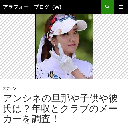
コ
検
アラフォー ブログ（W)
ン
索
メインメ
テ
ニュー
ン
ツ
へ
ス
キ
ッ
プ
スポーツ
アンシネの旦那や子供や彼
氏は？年収とクラブのメー
カーを調査！