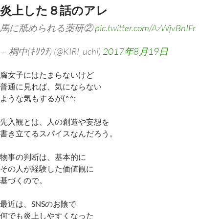
炎上した８話のアレ
馬に舐められる薬研②
pic.twitter.com/AzWjvBnIFr
— 桐中(ｷﾘｳﾁ) (@KIRI_uchi)
2017年8月19日
腐女子にはたまらないけど
普通に見れば、気にならない
ような気もするが(^^;
先入観とは、人の創造や妄想を
書き立てるスパイスなんだろう。
物事の判断は、基本的に
その人が経験した価値観に
基づくので。
最近は、SNSのお陰で
何でも炎上しやすくなった