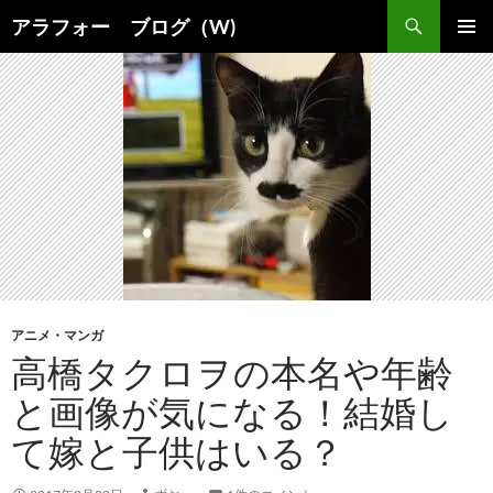
コ
検
アラフォー ブログ（W)
ン
索
メインメ
テ
ニュー
ン
ツ
へ
ス
キ
ッ
プ
アニメ・マンガ
高橋タクロヲの本名や年齢
と画像が気になる！結婚し
て嫁と子供はいる？