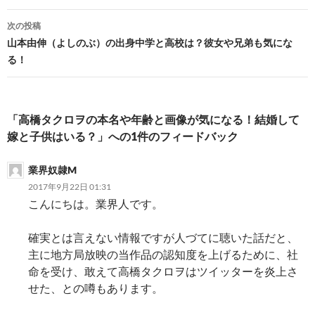
ナ
ビ
次の投稿
山本由伸（よしのぶ）の出身中学と高校は？彼女や兄弟も気にな
ゲ
る！
ー
シ
「高橋タクロヲの本名や年齢と画像が気になる！結婚して
ョ
嫁と子供はいる？」への1件のフィードバック
ン
業界奴隷M
2017年9月22日 01:31
こんにちは。業界人です。
確実とは言えない情報ですが人づてに聴いた話だと、
主に地方局放映の当作品の認知度を上げるために、社
命を受け、敢えて高橋タクロヲはツイッターを炎上さ
せた、との噂もあります。