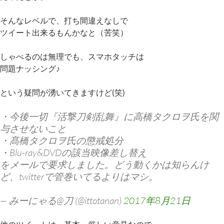
そんなレベルで、打ち間違えなしで
ツイート出来るもんかなと（苦笑）
しゃべるのは無理でも、スマホタッチは
問題ナッシング♪
という疑問が湧いてきますけど(笑)
・今後一切『活撃刀剣乱舞』に高橋タクロヲ氏を関
与させないこと
・髙橋タクロヲ氏の懲戒処分
・Blu-ray&DVDの該当映像差し替え
をメールで要求しました。どう動くかは知らんけ
ど、twitterで管巻いてるよりはマシ。
— みーにゃる@刀 (@ittotanan)
2017年8月21日