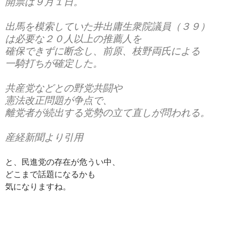
開票は９月１日。
出馬を模索していた井出庸生衆院議員（３９）
は必要な２０人以上の推薦人を
確保できずに断念し、前原、枝野両氏による
一騎打ちが確定した。
共産党などとの野党共闘や
憲法改正問題が争点で、
離党者が続出する党勢の立て直しが問われる。
産経新聞より引用
と、民進党の存在が危うい中、
どこまで話題になるかも
気になりますね。