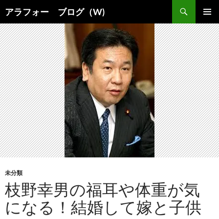
コ
検
アラフォー ブログ（W)
ン
索
メインメ
テ
ニュー
ン
ツ
へ
ス
キ
ッ
プ
未分類
枝野幸男の福耳や体重が気
になる！結婚して嫁と子供