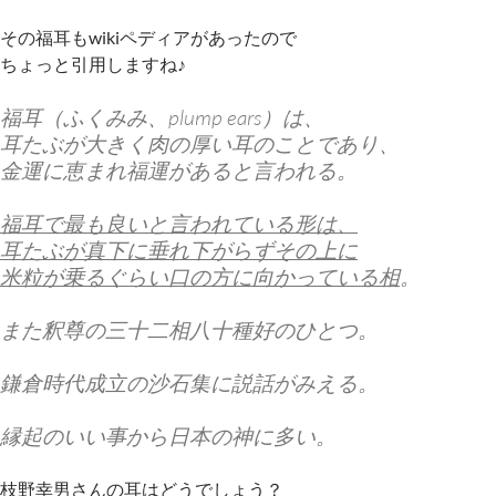
その福耳もwikiペディアがあったので
ちょっと引用しますね♪
福耳（ふくみみ、plump ears）は、
耳たぶが大きく肉の厚い耳のことであり、
金運に恵まれ福運があると言われる。
福耳で最も良いと言われている形は、
耳たぶが真下に垂れ下がらずその上に
米粒が乗るぐらい口の方に向かっている相
。
また釈尊の三十二相八十種好のひとつ。
鎌倉時代成立の沙石集に説話がみえる。
縁起のいい事から日本の神に多い。
枝野幸男さんの耳はどうでしょう？