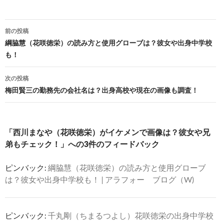
投
前の投稿
稿
綱脇慧（花咲徳栄）の読み方と使用グローブは？彼女や出身中学校
も！
ナ
ビ
次の投稿
梅田賢三の勤務先の会社名は？出身高校や現在の画像も調査！
ゲ
ー
シ
「西川まなや（花咲徳栄）がイケメンで画像は？彼女や兄
弟もチェック！」への3件のフィードバック
ョ
ン
ピンバック:
綱脇慧（花咲徳栄）の読み方と使用グローブ
は？彼女や出身中学校も！ | アラフォー ブログ（W)
ピンバック:
千丸剛（ちまるつよし）花咲徳栄の出身中学校