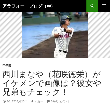
コ
検
アラフォー ブログ（W)
ン
索
メインメ
テ
ニュー
ン
ツ
へ
ス
キ
ッ
プ
甲子園
西川まなや（花咲徳栄）が
イケメンで画像は？彼女や
兄弟もチェック！
2017年8月23日
ずおー
3件のコメント