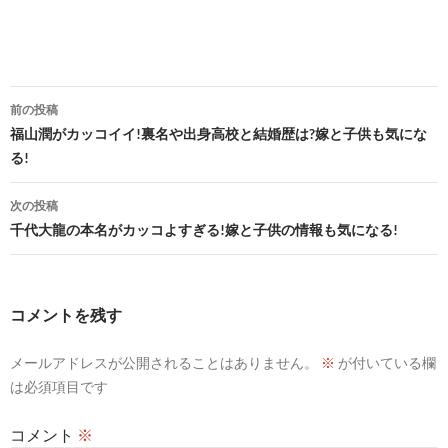
投
前の投稿
稿
福山潤がカッコイイ!裏名や出身高校と結婚歴は?嫁と子供も気にな
る!
ナ
ビ
次の投稿
千代大龍の本名がカッコよすぎる!嫁と子供の情報も気になる!
ゲ
ー
シ
コメントを残す
ョ
メールアドレスが公開されることはありません。
※
が付いている欄
ン
は必須項目です
コメント
※