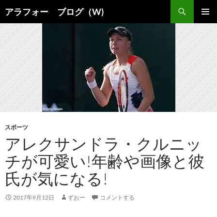
コ
検
アラフォー ブログ（W)
ン
索
メインメ
テ
ニュー
ン
ツ
へ
ス
キ
ッ
プ
スポーツ
アレクサンドラ・クルニッ
チが可愛い!年齢や画像と彼
氏が気になる!
2017年9月12日
ずおー
コメントする