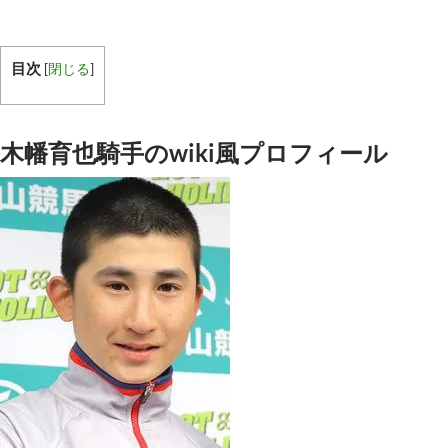
目次
[
閉じる
]
木幡育也騎手のwiki風プロフィール