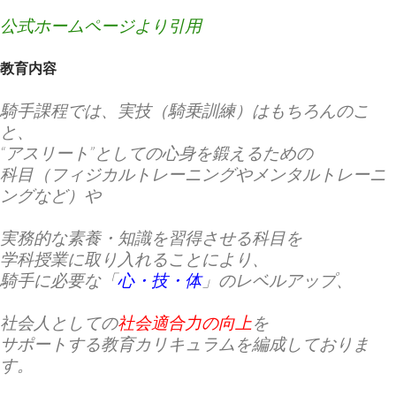
公式ホームページより引用
教育内容
騎手課程では、実技（騎乗訓練）はもちろんのこ
と、
“アスリート”としての心身を鍛えるための
科目（フィジカルトレーニングやメンタルトレーニ
ングなど）や
実務的な素養・知識を習得させる科目を
学科授業に取り入れることにより、
騎手に必要な「
心・技・体
」の
レベルアップ
、
社会人としての
社会適合力の向上
を
サポートする教育カリキュラムを編成しておりま
す。