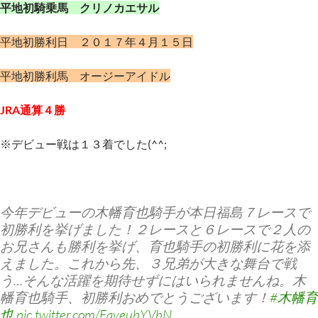
平地初騎乗馬 クリノカエサル
平地初勝利日 ２０１７年４月１５日
平地初勝利馬 オージーアイドル
JRA通算４勝
※デビュー戦は１３着でした(^^;
今年デビューの木幡育也騎手が本日福島７レースで
初勝利を挙げました！２レースと６レースで２人の
お兄さんも勝利を挙げ、育也騎手の初勝利に花を添
えました。これから先、３兄弟が大きな舞台で戦
う…そんな活躍を期待せずにはいられませんね。木
幡育也騎手、初勝利おめでとうございます！
#木幡育
也
pic.twitter.com/EqyeubYVbN