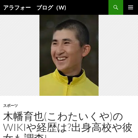
コ
検
アラフォー ブログ（W)
ン
索
メインメ
テ
ニュー
ン
ツ
へ
ス
キ
ッ
プ
スポーツ
木幡育也(こわたいくや)の
WIKIや経歴は?出身高校や彼