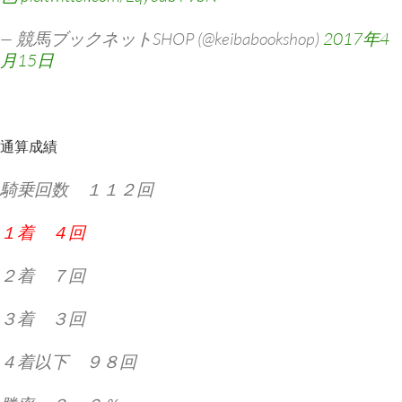
— 競馬ブックネットSHOP (@keibabookshop)
2017年4
月15日
通算成績
騎乗回数 １１２回
１着 ４回
２着 ７回
３着 ３回
４着以下 ９８回