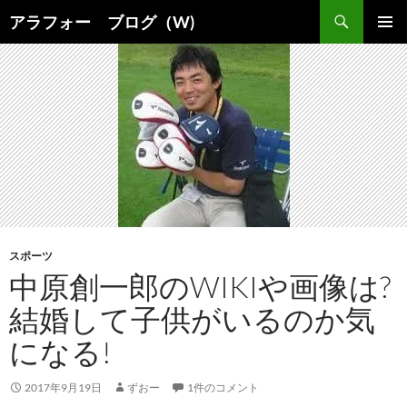
コ
検
アラフォー ブログ（W)
ン
索
メインメ
テ
ニュー
ン
ツ
へ
ス
キ
ッ
プ
スポーツ
中原創一郎のWIKIや画像は?
結婚して子供がいるのか気
になる!
2017年9月19日
ずおー
1件のコメント