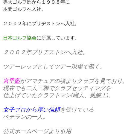
専大ゴルフ部から１９９８年に
本間ゴルフへ入社。
２００２年にブリヂストンへ入社。
日本ゴルフ協会
に所属しています。
２００２年ブリヂストンへ入社。
ツアーレップとしてツアー現場で働く。
宮里藍
がアマチュアの頃よりクラブを見ており、
現在でも二人三脚でクラブセッティングを
仕上げていた
クラフトマン(職人、熟練工)
。
女子プロから厚い信頼
を受けている
ベテランの一人。
公式ホームページより引用