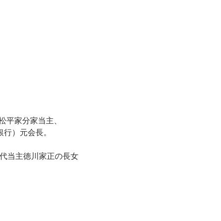
津松平家分家当主、
銀行）元会長。
17代当主徳川家正の長女