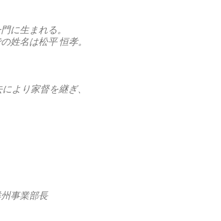
一門に生まれる。
での姓名は
松平 恒孝
。
去により家督を継ぎ、
。
洋州事業部長