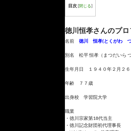
目次
[
閉じる
]
徳川恒孝さんのプロ
名前
徳川 恒孝(とくがわ つ
別名 松平 恒孝（まつだいら 
生年月日 １９４０年２月２６
年齢 ７７歳
出身校 学習院大学
職業
・徳川宗家第18代当主
・徳川記念財団初代理事長