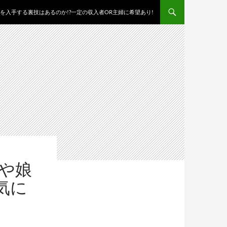
を入手する裏技はあるのか!?一定の収入者OR主婦に希望あり!
子や娘
気に