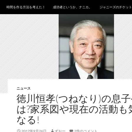
時間を作る方法を考えた！
成功者というか、ナニカ。
ジャニーズのチケット
ニュース
徳川恒孝(つねなり)の息
は?家系図や現在の活動も
なる!
2017年9月26日
ずおー
2件のコメント