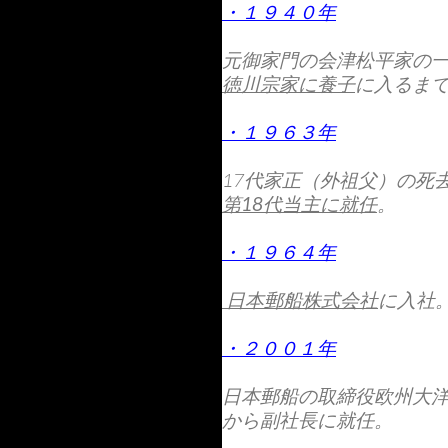
・１９４０年
元御家門の会津松平家の
徳川宗家に養子
に入るま
・１９６３年
17代家正（外祖父）の死
第18代当主に就任
。
・１９６４年
日本郵船株式会社
に入社
・２００１年
日本郵船の取締役欧州大
から副社長に就任。