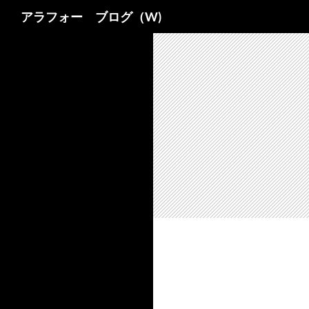
検
アラフォー ブログ（W)
索
コ
ン
テ
ン
ツ
へ
ス
キ
ッ
プ