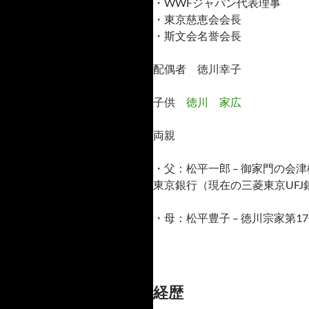
・WWFジャパン代表理事
・東京慈恵会会長
・斯文会名誉会長
配偶者 徳川幸子
子供
徳川 家広
両親
・父：松平一郎 – 御家門の会
東京銀行（現在の三菱東京UFJ
・母：松平豊子 – 徳川宗家第
経歴