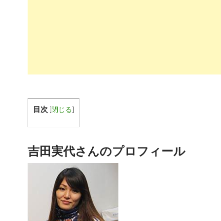
目次
[
閉じる
]
吉田実代さんのプロフィール