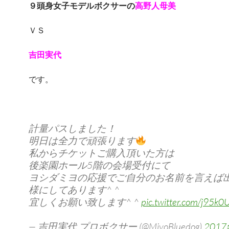
９頭身女子モデルボクサーの
高野人母美
ＶＳ
吉田実代
です。
計量パスしました！
明日は全力で頑張ります
私からチケットご購入頂いた方は
後楽園ホール5階の会場受付にて
ヨシダミヨの応援でご自分のお名前を言えば
様にしてあります^ ^
宜しくお願い致します^ ^
pic.twitter.com/j95k0
— 吉田実代 プロボクサー (@MiyoBluedog)
201