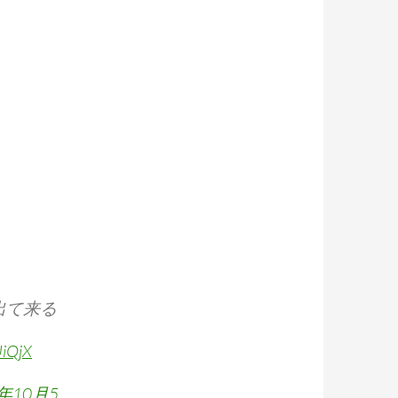
出て来る
UiQjX
7年10月5