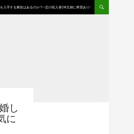
を入手する裏技はあるのか!?一定の収入者OR主婦に希望あり!
結婚し
気に