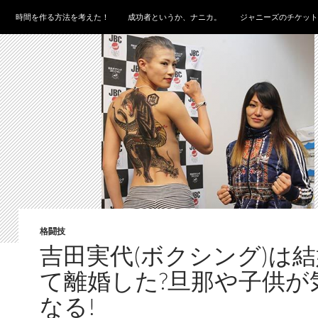
時間を作る方法を考えた！
成功者というか、ナニカ。
ジャニーズのチケット
格闘技
吉田実代(ボクシング)は
て離婚した?旦那や子供が
なる!