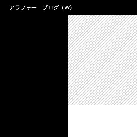
検
アラフォー ブログ（W)
索
コ
ン
テ
ン
ツ
へ
ス
キ
ッ
プ