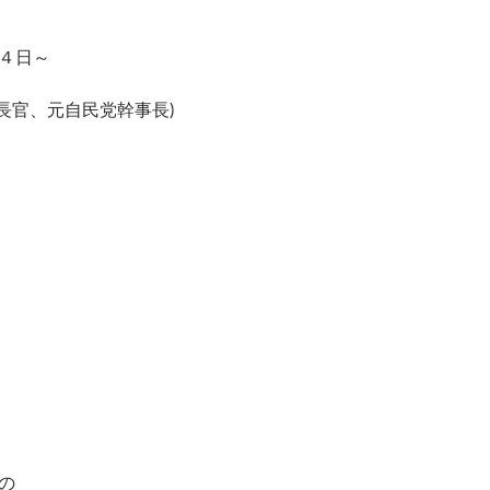
４日～
長官、元自民党幹事長)
の