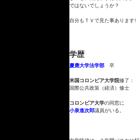
ではないでしょうか？
自分もＴＶで見た事あります!
学歴
慶應大学法学部
卒
米国コロンビア大学院
修了：
国際公共政策（経済）修士
コロンビア大学
の同窓に
小泉進次郎
議員がいる。