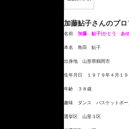
加藤鮎子さんのプロ
名前
加藤 鮎子(かとう あゆ
本名 角田 鮎子
出身地 山形県鶴岡市
生年月日 １９７９年４月１９
年齢 ３８歳
趣味 ダンス バスケットボー
選挙区 山形３区