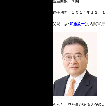
当選回数 １回
在任期間 ２０１４年１２月１
父親 故･
加藤紘一
(元内閣官房
きっと、見た事がある人が多い