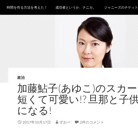
時間を作る方法を考えた！
成功者というか、ナニカ。
ジャニーズのチケット
政治
加藤鮎子(あゆこ)のスカ
短くて可愛い!? 旦那と子
になる!
2017年10月17日
ずおー
2件のコメント