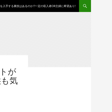
を入手する裏技はあるのか!?一定の収入者OR主婦に希望あり!
ートが
供も気