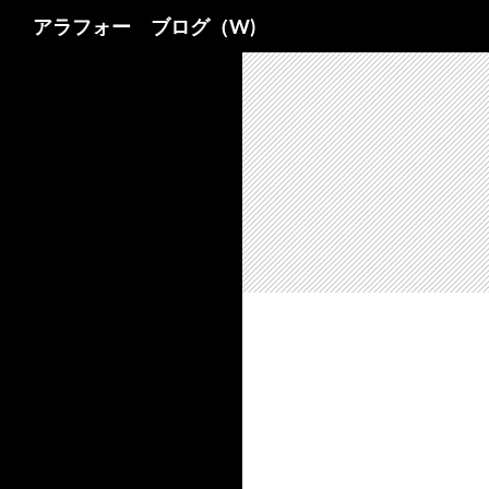
検
アラフォー ブログ（W)
索
コ
ン
テ
ン
ツ
へ
ス
キ
ッ
プ