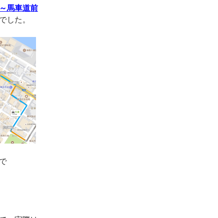
～馬車道前
でした。
で