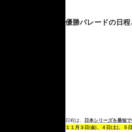
優勝パレードの日程
日程は、
日本シリーズを最短で
１１月３日(金)、４日(土)、５日