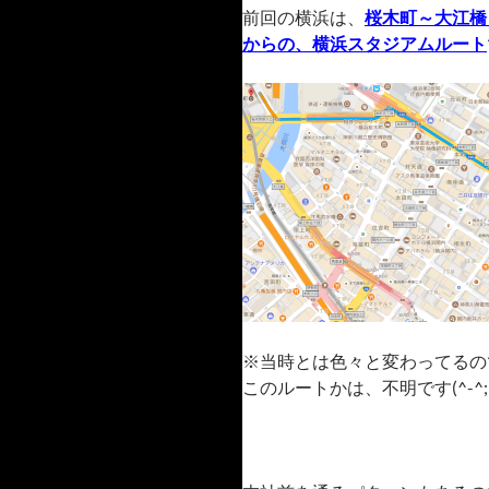
前回の横浜は、
桜木町～大江橋
からの、横浜スタジアムルート
※当時とは色々と変わってるの
このルートかは、不明です(^-^;