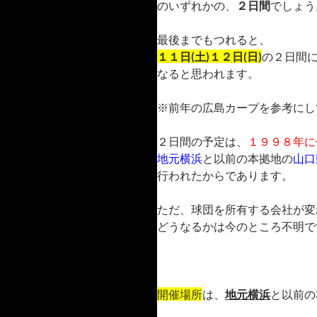
のいずれかの、
２日間
でしょう
最後までもつれると、
１１日(土)１２日(日)
の２日間
なると思われます。
※前年の広島カープを参考にし
２日間の予定は、
１９９８年に
地元横浜
と以前の本拠地の
山口
行われたからであります。
ただ、球団を所有する会社が変
どうなるかは今のところ不明です(
開催場所
は、
地元横浜
と以前の