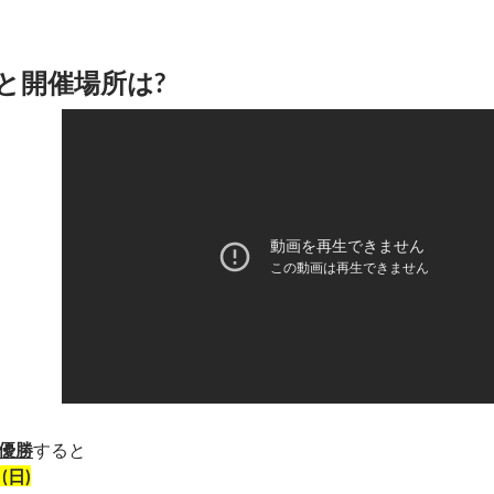
と開催場所は?
優勝
すると
(日)