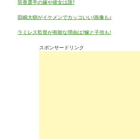
筒香選手の嫁や彼女は誰?
田嶋大樹がイケメンでカッコいい!画像も♪
ラミレス監督が有能な理由は?嫁と子供も!
スポンサードリンク