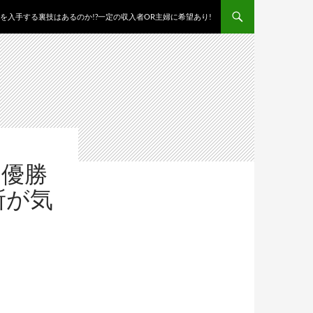
を入手する裏技はあるのか!?一定の収入者OR主婦に希望あり!
の優勝
所が気