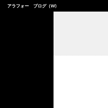
検
アラフォー ブログ（W)
索
コ
ン
テ
ン
ツ
へ
ス
キ
ッ
プ