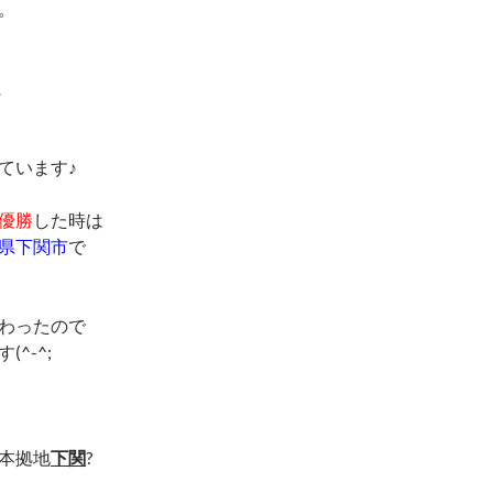
。
に
ています♪
優勝
した時は
県下関市
で
わったので
^-^;
本拠地
下関
?