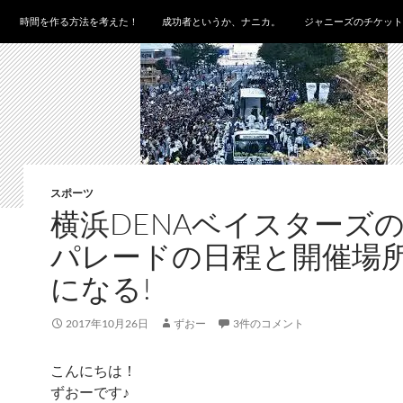
時間を作る方法を考えた！
成功者というか、ナニカ。
ジャニーズのチケット
スポーツ
横浜DENAベイスターズ
パレードの日程と開催場
になる!
2017年10月26日
ずおー
3件のコメント
こんにちは！
ずおーです♪