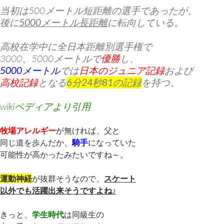
当初は500メートル短距離の選手であったが、
後に
5000メートル長距離
に転向している。
高校在学中に全日本距離別選手権で
3000、5000メートルで
優勝
し、
5000メートル
では
日本のジュニア記録
および
高校記録
となる
6分24秒81の記録
を持つ。
wikiペディアより引用
牧場アレルギー
が無ければ、父と
同じ道を歩んだか、
騎手
になっていた
可能性が高かったみたいですね～。
運動神経
が抜群そうなので、
スケート
以外でも活躍出来そうですよね♪
きっと、
学生時代
は同級生の