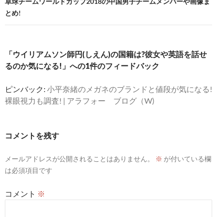
卓球チームワールドカップ2018の中国男子チームメンバーや画像ま
ゲ
とめ!
ー
シ
「ウイリアムソン師円(しえん)の国籍は?彼女や英語を話せ
ョ
るのか気になる!」への1件のフィードバック
ン
ピンバック:
小平奈緒のメガネのブランドと値段が気になる!
裸眼視力も調査! | アラフォー ブログ（W)
コメントを残す
メールアドレスが公開されることはありません。
※
が付いている欄
は必須項目です
コメント
※