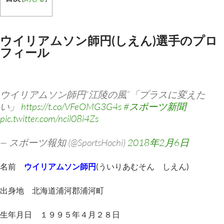
ウイリアムソン師円(しえん)選手のプロ
フィール
ウイリアムソン師円“江陵の風”「プラスに変えた
い」
https://t.co/VFeOMG3G4s
#スポーツ新聞
pic.twitter.com/ncil08i4Zs
— スポーツ報知 (@SportsHochi)
2018年2月6日
名前
ウイリアムソン師円
(ういりあむそん しえん)
出身地 北海道浦河郡浦河町
生年月日 １９９５年４月２８日