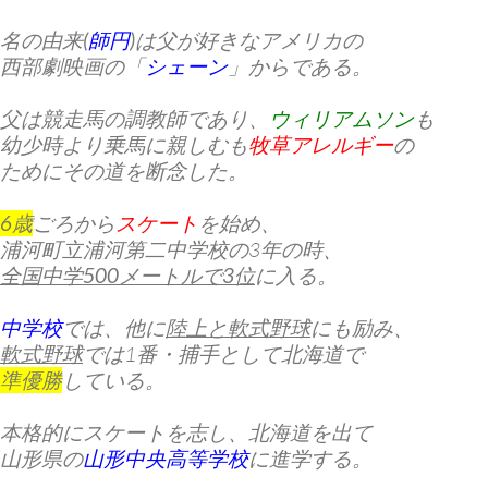
名の由来(
師円
)
は父が好きなアメリカの
西部劇映画の「
シェーン
」からである。
父は
競走馬の調教師
であり、
ウィリアムソン
も
幼少時より乗馬に親しむも
牧草アレルギー
の
ためにその道を断念した。
6歳
ごろから
スケート
を始め、
浦河町立浦河第二中学校の3年の時、
全国中学500メートルで3位
に入る。
中学校
では、他に
陸上と軟式野球
にも励み、
軟式野球
では1番・捕手として北海道で
準優勝
している。
本格的にスケートを志し、北海道を出て
山形県の
山形中央高等学校
に進学する。