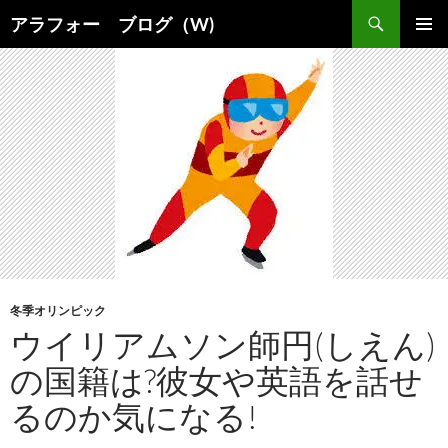
コ
検
アラフォー ブログ（W)
ン
索
メインメ
テ
ニュー
ン
ツ
へ
ス
キ
ッ
プ
冬季オリンピック
ウイリアムソン師円(しえん)
の国籍は?彼女や英語を話せ
るのか気になる!