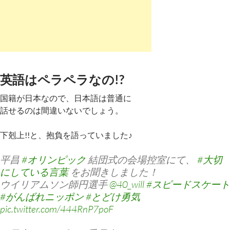
英語はペラペラなの!?
国籍が日本なので、日本語は普通に
話せるのは間違いないでしょう。
下剋上!!と、抱負を語っていました♪
平昌
#オリンピック
結団式の会場控室にて、
#大切
にしている言葉
をお聞きしました！
ウイリアムソン師円選手
@40_will
#スピードスケート
#がんばれニッポン
#とどけ勇気
pic.twitter.com/444RnP7poF