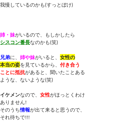
我慢しているのかも(すっとぼけ)
姉・妹
がいるので、もしかしたら
シスコン番長
なのかも(笑)
兄弟
に、
姉や妹
がいると、
女性の
本当の姿
を見ているから、
付き合う
ことに抵抗
があると、聞いたことある
ような、ないような(笑)
イケメン
なので、
女性
がほっとくわけ
ありません!
そのうち
情報
が出て来ると思うので、
それ待ちで!!!