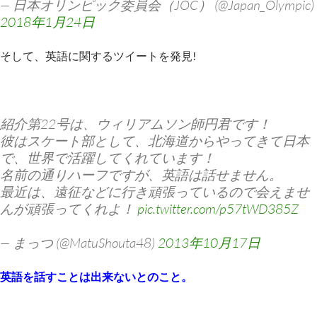
— 日本オリンピック委員会（JOC） (@Japan_Olympic)
2018年1月24日
そして、英語に関するツイートを発見!
紹介第22号は、ウィリアムソン師円君です！
彼はスケート部として、北海道からやってきて日本
で、世界で活躍してくれています！
名前の通りハーフですが、英語は話せません。
最近は、遠征などに行き頑張っているので会えませ
んが頑張ってくれよ！
pic.twitter.com/p57tWD385Z
— まっつ (@MatuShouta48)
2013年10月17日
英語を話すことは出来ないとのこと。