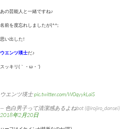
あの芸能人と一緒ですね♪
名前を度忘れしましたが(^^;
思い出した!
ウエンツ瑛士
だ♪
スッキリ(｀・ω・´)ゞ
ウエンツ瑛士
pic.twitter.com/W0qyykLaiS
— 色白男子って清潔感あるよねbot (@irojiro_dansei)
2018年2月20日
ハーフはイケメンが鉄板なのか(笑)