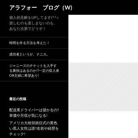
検
アラフォー ブログ（W)
索
コ
個人的見解をUPしてます(^^♪
楽しむのも楽しまないのも、
ン
あなた次第でどうぞ！
テ
ン
時間を作る方法を考えた！
ツ
へ
成功者というか、ナニカ。
ス
ジャニーズのチケットを入手す
キ
る裏技はあるのか!?一定の収入者
OR主婦に希望あり!
ッ
プ
最近の投稿
配送業ドライバーは儲かるの?
単価や月収が気になる!
アメリカ大統領就任式の黄色
い黒人女性は誰?名前や経歴を
チェック!