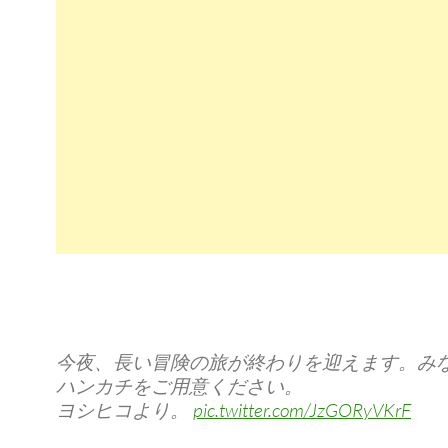
今夜、長い冒険の旅が終わりを迎えます。み
ハンカチをご用意ください。
ヨシヒコより。
pic.twitter.com/JzGORyVKrF