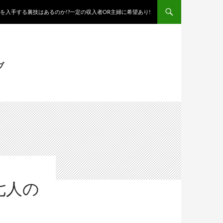
を入手する裏技はあるのか!?一定の収入者OR主婦に希望あり!
ブ
七人の
！