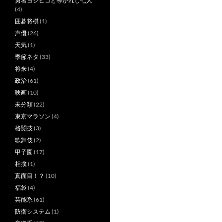
勇者ヨシヒコと導かれし七人
(4)
囲碁将棋
(1)
声優
(26)
天気
(1)
季節ネタ
(33)
将来
(4)
政治
(61)
映画
(10)
未分類
(22)
東京マラソン
(4)
格闘技
(3)
歌舞伎
(2)
甲子園
(17)
相撲
(1)
真面目！？
(10)
福袋
(4)
芸能系
(61)
防衛システム
(1)