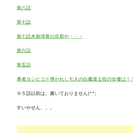
第八話
第七話
第七話木南清香の旦那や・・・
第六話
第五話
勇者ヨシヒコと導かれし七人の白魔道士役の女優は！
※５話以前は、書いておりません(^^;
すいやせん。。。