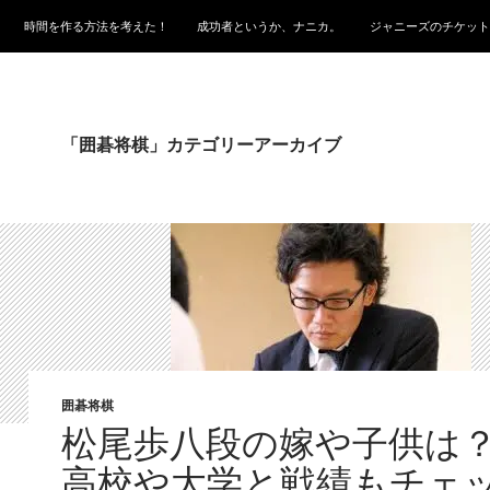
時間を作る方法を考えた！
成功者というか、ナニカ。
ジャニーズのチケット
「囲碁将棋」カテゴリーアーカイブ
囲碁将棋
松尾歩八段の嫁や子供は
高校や大学と戦績もチェ