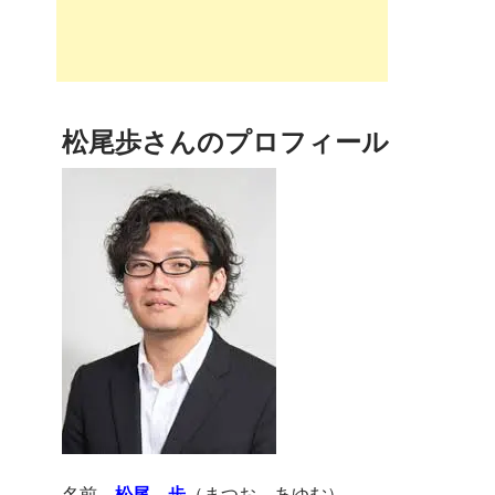
松尾歩さんのプロフィール
名前
松尾 歩
（まつお あゆむ）