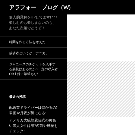
検
アラフォー ブログ（W)
索
コ
個人的見解をUPしてます(^^♪
楽しむのも楽しまないのも、
ン
あなた次第でどうぞ！
テ
ン
時間を作る方法を考えた！
ツ
へ
成功者というか、ナニカ。
ス
ジャニーズのチケットを入手す
キ
る裏技はあるのか!?一定の収入者
OR主婦に希望あり!
ッ
プ
最近の投稿
配送業ドライバーは儲かるの?
単価や月収が気になる!
アメリカ大統領就任式の黄色
い黒人女性は誰?名前や経歴を
チェック!