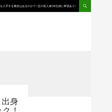
を入手する裏技はあるのか!?一定の収入者OR主婦に希望あり!
？出身
ック！