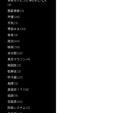
勇者ヨシヒコと導かれし七人
(4)
囲碁将棋
(1)
声優
(26)
天気
(1)
季節ネタ
(33)
将来
(4)
政治
(61)
映画
(10)
未分類
(22)
東京マラソン
(4)
格闘技
(3)
歌舞伎
(2)
甲子園
(17)
相撲
(1)
真面目！？
(10)
福袋
(4)
芸能系
(61)
防衛システム
(1)