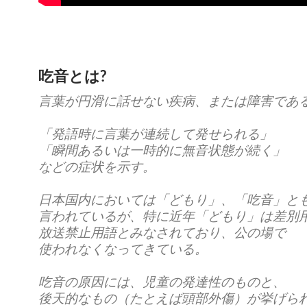
吃音とは?
言葉が円滑に話せない疾病、または障害であ
「発語時に言葉が連続して発せられる」
「瞬間あるいは一時的に無音状態が続く」
などの症状を示す。
日本国内においては「どもり」、「吃音」と
言われているが、特に近年「どもり」は差別
放送禁止用語とみなされており、公の場で
使われなくなってきている。
吃音の原因には、児童の発達性のものと、
後天的なもの（たとえば頭部外傷）が挙げら