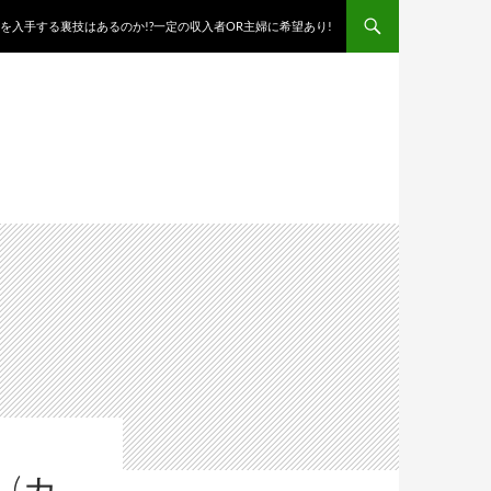
を入手する裏技はあるのか!?一定の収入者OR主婦に希望あり!
(カ