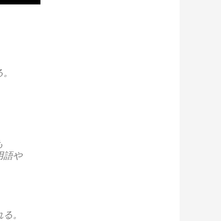
る。
も
用語や
れる。