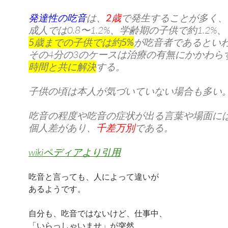
発達性の吃音
は、
2歳
で発生することが多く、
成人では0.8〜1.2%、学齢期の子供で約1.2%、
5歳までの子供では約5%
が吃音者であるとい
その4分の3のケースは治療の有無にかかわら
時間と共に解決
する。
子供の頃は本人が気づいていない場合も多い
吃音の程度や吃音の症状が出る言葉や場面に
個人差があり、
千差万別
である。
wikiペディアより引用
吃音と言っても、人によって違いが
あるようです。
自分も、吃音ではないけど、仕事中、
「いらっしゃいませ」が突然