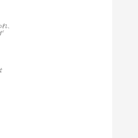
われ、
ず
。
は