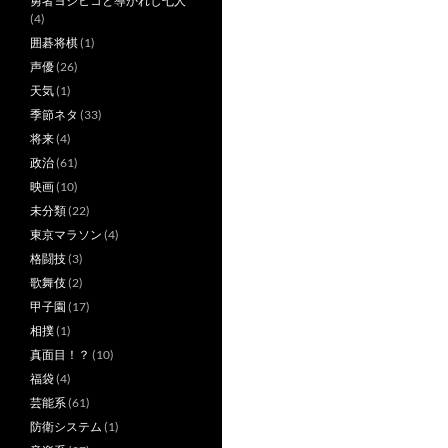
勇者ヨシヒコと導かれし七人
(4)
囲碁将棋
(1)
声優
(26)
天気
(1)
季節ネタ
(33)
将来
(4)
政治
(61)
映画
(10)
未分類
(22)
東京マラソン
(4)
格闘技
(3)
歌舞伎
(2)
甲子園
(17)
相撲
(1)
真面目！？
(10)
福袋
(4)
芸能系
(61)
防衛システム
(1)