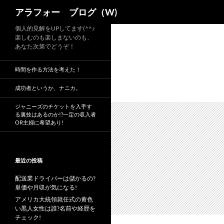
検
アラフォー ブログ（W)
索
コ
個人的見解をUPしてます(^^♪
楽しむのも楽しまないのも、
ン
あなた次第でどうぞ！
テ
ン
時間を作る方法を考えた！
ツ
へ
成功者というか、ナニカ。
ス
ジャニーズのチケットを入手す
キ
る裏技はあるのか!?一定の収入者
OR主婦に希望あり!
ッ
プ
最近の投稿
配送業ドライバーは儲かるの?
単価や月収が気になる!
アメリカ大統領就任式の黄色
い黒人女性は誰?名前や経歴を
チェック!