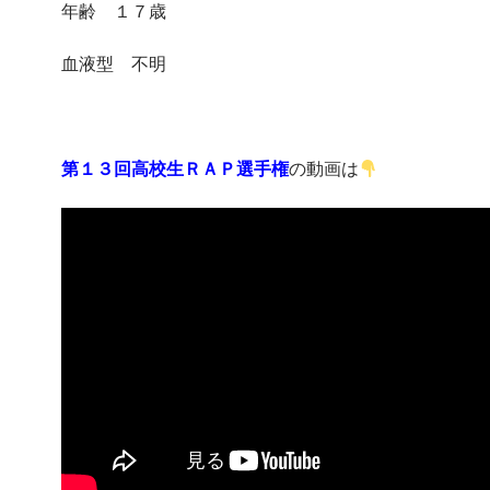
年齢 １７歳
血液型 不明
第１３回高校生ＲＡＰ選手権
の動画は