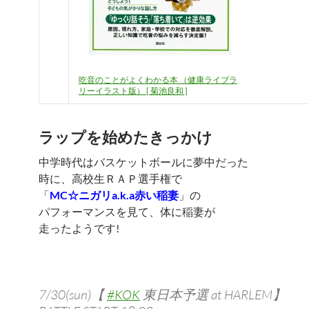
吃音のことがよくわかる本 （健康ライブラ
リーイラスト版） [ 菊池良和 ]
ラップを始めたきっかけ
中学時代はバスケットボールに夢中だった
時に、高校生ＲＡＰ選手権で
「
MC☆ニガリa.k.a赤い稲妻
」の
パフォーマンスを見て、体に稲妻が
走ったようです!
7/30(sun)【
#KOK
東日本予選 at HARLEM】