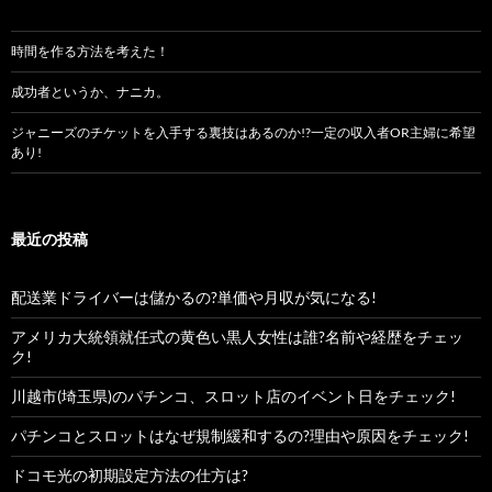
時間を作る方法を考えた！
成功者というか、ナニカ。
ジャニーズのチケットを入手する裏技はあるのか!?一定の収入者OR主婦に希望
あり!
最近の投稿
配送業ドライバーは儲かるの?単価や月収が気になる!
アメリカ大統領就任式の黄色い黒人女性は誰?名前や経歴をチェッ
ク!
川越市(埼玉県)のパチンコ、スロット店のイベント日をチェック!
パチンコとスロットはなぜ規制緩和するの?理由や原因をチェック!
ドコモ光の初期設定方法の仕方は?