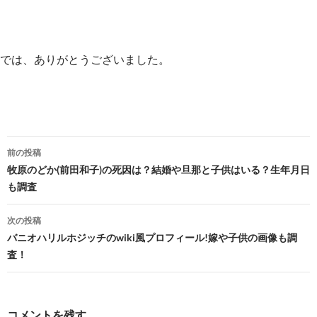
では、ありがとうございました。
投
前の投稿
稿
牧原のどか(前田和子)の死因は？結婚や旦那と子供はいる？生年月日
も調査
ナ
ビ
次の投稿
バニオハリルホジッチのwiki風プロフィール!嫁や子供の画像も調
ゲ
査！
ー
シ
コメントを残す