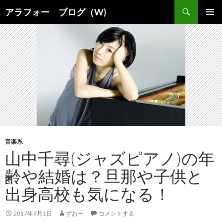
コ
検
アラフォー ブログ（W)
ン
索
メインメ
テ
ニュー
ン
ツ
へ
ス
キ
ッ
プ
音楽系
山中千尋(ジャズピアノ)の年
齢や結婚は？旦那や子供と
出身高校も気になる！
2017年9月1日
ずおー
コメントする