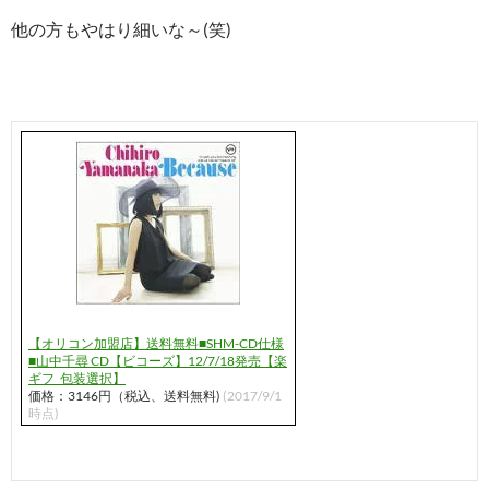
他の方もやはり細いな～(笑)
【オリコン加盟店】送料無料■SHM-CD仕様
■山中千尋 CD【ビコーズ】12/7/18発売【楽
ギフ_包装選択】
価格：3146円（税込、送料無料)
(2017/9/1
時点)