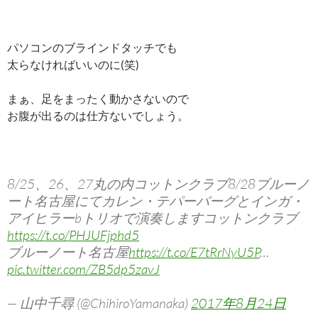
パソコンのブラインドタッチでも
太らなければいいのに(笑)
まぁ、足をまったく動かさないので
お腹が出るのは仕方ないでしょう。
8/25、26、27丸の内コットンクラブ8/28ブルーノ
ート名古屋にてカレン・テパーバーグとインガ・
アイヒラーbトリオで演奏しますコットンクラブ
https://t.co/PHJUFjphd5
ブルーノート名古屋
https://t.co/E7tRrNyU5P
…
pic.twitter.com/ZB5dp5zavJ
— 山中千尋 (@ChihiroYamanaka)
2017年8月24日