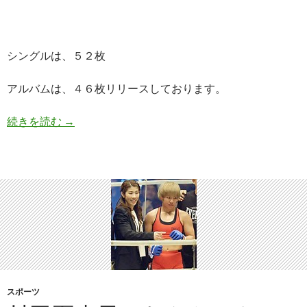
シングルは、５２枚
アルバムは、４６枚リリースしております。
島津亜矢の歌が上手い！旦那や子供は？プロフィ
続きを読む
→
スポーツ