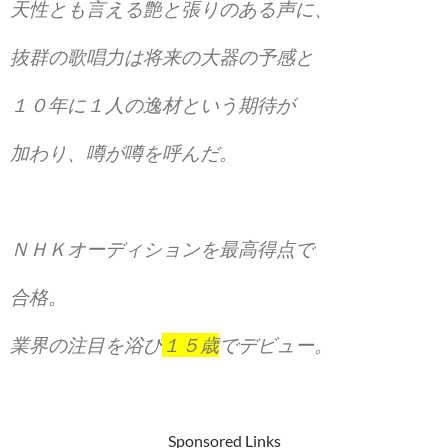
天性とも言える艶と張りのある声に、
抜群の歌唱力は将来の大器の予感と
１０年に１人の逸材という期待が
加わり、噂が噂を呼んだ。
ＮＨＫオーディションを最高得点で
合格。
業界の注目を浴び
１５歳
でデビュー。
Sponsored Links