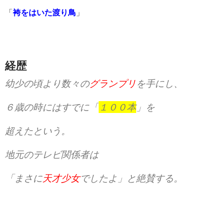
「
袴をはいた渡り鳥
」
経歴
幼少の頃より数々の
グランプリ
を手にし、
６歳
の時にはすでに「
１００本
」を
超えたという。
地元のテレビ関係者は
「まさに
天才少女
でしたよ」と絶賛する。