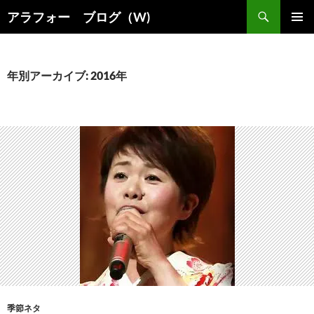
コ
検
アラフォー ブログ（W)
ン
索
メインメ
テ
ニュー
ン
ツ
年別アーカイブ: 2016年
へ
ス
キ
ッ
プ
季節ネタ