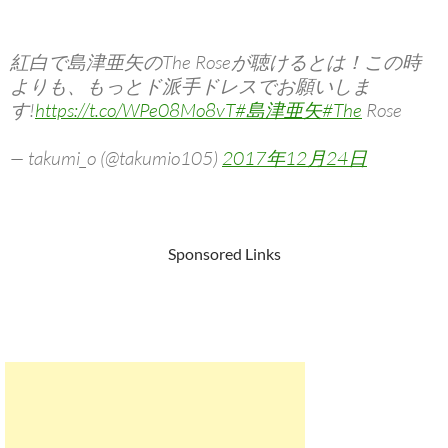
紅白で島津亜矢のThe Roseが聴けるとは！この時
よりも、もっとド派手ドレスでお願いしま
す!
https://t.co/WPe08Mo8vT
#島津亜矢
#The
Rose
— takumi_o (@takumio105)
2017年12月24日
Sponsored Links