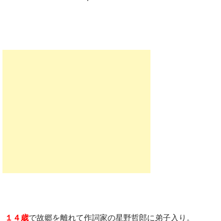
１４歳
で故郷を離れて作詞家の星野哲郎に弟子入り。