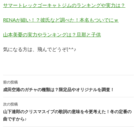
サマートレックゴーキャトジムのランキングや実力は？
RENAが細い！？彼氏など調べた！本名もついでにｗ
山本美憂の実力やランキングは？旦那と子供
気になる方は、飛んでどうぞ(^^♪
投
前の投稿
稿
成田空港のガチャの種類は？限定品やオリジナルを調査！
ナ
次の投稿
ビ
山下達郎のクリスマスイブの歌詞の意味を今更考えた！冬の定番の
曲ですから♪
ゲ
ー