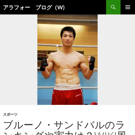
コ
検
アラフォー ブログ（W)
ン
索
メインメ
テ
ニュー
ン
ツ
へ
ス
キ
ッ
プ
スポーツ
ブルーノ・サンドバルのラ