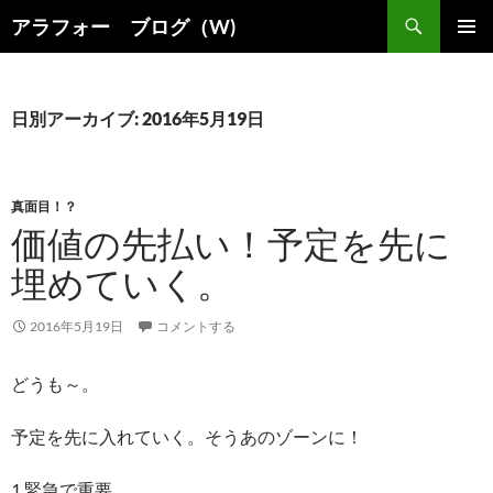
コ
検
アラフォー ブログ（W)
ン
索
メインメ
テ
ニュー
ン
ツ
日別アーカイブ: 2016年5月19日
へ
ス
キ
真面目！？
ッ
価値の先払い！予定を先に
プ
埋めていく。
2016年5月19日
コメントする
どうも～。
予定を先に入れていく。そうあのゾーンに！
1.緊急で重要