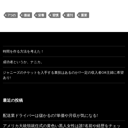
7つの
価値
栄養
習慣
週刊
重要
時間を作る方法を考えた！
成功者というか、ナニカ。
ジャニーズのチケットを入手する裏技はあるのか!?一定の収入者OR主婦に希望
あり!
最近の投稿
配送業ドライバーは儲かるの?単価や月収が気になる!
アメリカ大統領就任式の黄色い黒人女性は誰?名前や経歴をチェッ