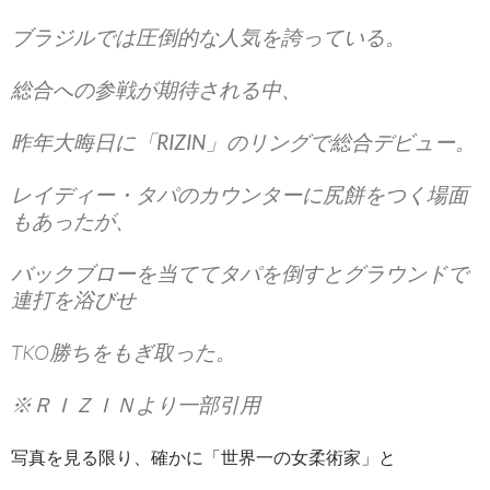
ブラジルでは圧倒的な人気を誇っている。
総合への参戦が期待される中、
昨年大晦日に「
RIZIN
」のリングで総合デビュー。
レイディー・タパのカウンターに尻餅をつく場面
もあったが、
バックブローを当ててタパを倒すとグラウンドで
連打を浴びせ
TKO勝ちをもぎ取った。
※ＲＩＺＩＮより一部引用
写真を見る限り、確かに「世界一の女柔術家」と