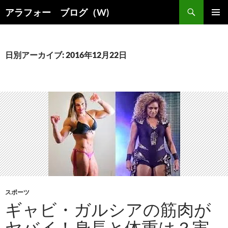
コ
検
アラフォー ブログ（W)
ン
索
メインメ
テ
ニュー
ン
ツ
日別アーカイブ: 2016年12月22日
へ
ス
キ
ッ
プ
スポーツ
ギャビ・ガルシアの筋肉が
ヤバイ！身長と体重は？実