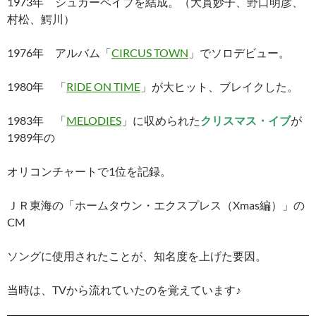
1973年 シュガーベイブを結成。（大貫妙子、野口明彦、
村松、鰐川）
1976年 アルバム「
CIRCUS TOWN
」でソロデビュー。
1980年 「
RIDE ON TIME
」が大ヒット、ブレイクした。
1983年 「
MELODIES
」に収められた
クリスマス・イブ
が
1989年の
オリコンチャートで1位を記録。
ＪＲ東海の「ホームタウン・エクスプレス（Xmas編）」の
CM
ソングに使用されたことが、知名度を上げた要因。
当時は、TVから流れていたのを覚えています♪