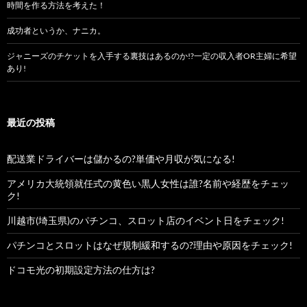
時間を作る方法を考えた！
成功者というか、ナニカ。
ジャニーズのチケットを入手する裏技はあるのか!?一定の収入者OR主婦に希望
あり!
最近の投稿
配送業ドライバーは儲かるの?単価や月収が気になる!
アメリカ大統領就任式の黄色い黒人女性は誰?名前や経歴をチェッ
ク!
川越市(埼玉県)のパチンコ、スロット店のイベント日をチェック!
パチンコとスロットはなぜ規制緩和するの?理由や原因をチェック!
ドコモ光の初期設定方法の仕方は?