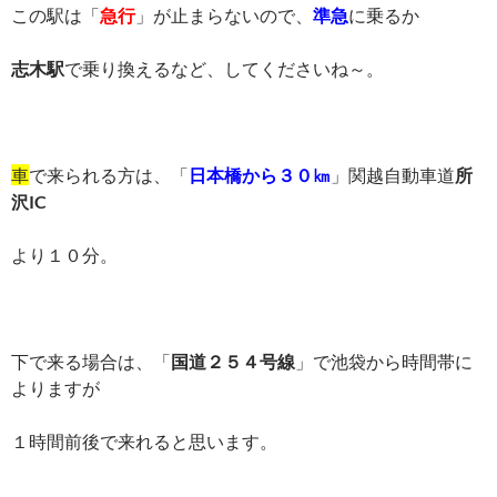
この駅は「
急行
」が止まらないので、
準急
に乗るか
志木駅
で乗り換えるなど、してくださいね～。
車
で来られる方は、「
日本橋から３０㎞
」関越自動車道
所
沢IC
より１０分。
下で来る場合は、「
国道２５４号線
」で池袋から時間帯に
よりますが
１時間前後で来れると思います。