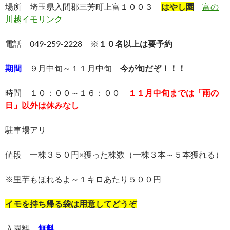
場所 埼玉県入間郡三芳町上富１００３
はやし園
富の
川越イモリンク
電話 049-259-2228 ※
１０名以上は要予約
期間
９月中旬～１１月中旬
今が旬だぞ！！！
時間 １０：００～１６：００
１１月中旬までは「雨の
日」以外は休みなし
駐車場アリ
値段 一株３５０円×獲った株数（一株３本～５本獲れる）
※里芋もほれるよ～１キロあたり５００円
イモを持ち帰る袋は用意してどうぞ
入園料
無料