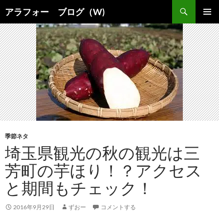
コ
検
アラフォー ブログ（W)
ン
索
メインメ
テ
ニュー
ン
ツ
へ
ス
キ
ッ
プ
季節ネタ
埼玉県観光の秋の観光は三
芳町の芋ほり！？アクセス
と期間もチェック！
2016年9月29日
ずおー
コメントする