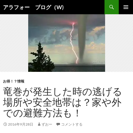
コ
検
アラフォー ブログ（W)
ン
索
メインメ
テ
ニュー
ン
ツ
へ
ス
キ
ッ
プ
お得！？情報
竜巻が発生した時の逃げる
場所や安全地帯は？家や外
での避難方法も！
2016年9月28日
ずおー
コメントする