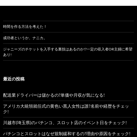
時間を作る方法を考えた！
成功者というか、ナニカ。
ジャニーズのチケットを入手する裏技はあるのか!?一定の収入者OR主婦に希望
あり!
最近の投稿
配送業ドライバーは儲かるの?単価や月収が気になる!
アメリカ大統領就任式の黄色い黒人女性は誰?名前や経歴をチェッ
ク!
川越市(埼玉県)のパチンコ、スロット店のイベント日をチェック!
パチンコとスロットはなぜ規制緩和するの?理由や原因をチェック!