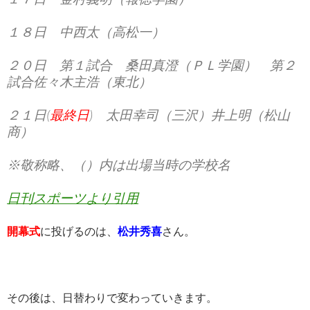
１８日 中西太（高松一）
２０日 第１試合 桑田真澄（ＰＬ学園） 第２
試合佐々木主浩（東北）
２１日(
最終日
) 太田幸司（三沢）井上明（松山
商）
※敬称略、（）内は出場当時の学校名
日刊スポーツより引用
開幕式
に投げるのは、
松井秀喜
さん。
その後は、日替わりで変わっていきます。