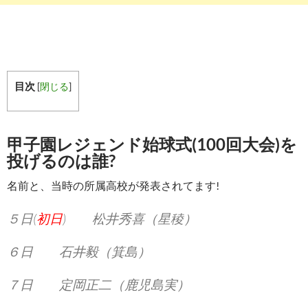
目次
[
閉じる
]
甲子園レジェンド始球式(100回大会)を
投げるのは誰?
名前と、当時の所属高校が発表されてます!
５日(
初日
) 松井秀喜（星稜）
６日 石井毅（箕島）
７日 定岡正二（鹿児島実）