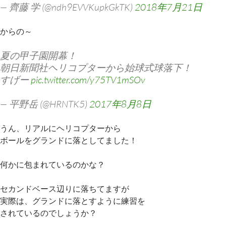
— 齊藤 学 (@ndh9EVVKupkGkTK)
2018年7月21日
からの～
夏の甲子園開幕！
朝日新聞社ヘリコプターから始球式球落下！
すげー
pic.twitter.com/y75TV1mSOv
— 平野岳 (@HRNTK5)
2017年8月8日
うん、リアルにヘリコプターから
ボールをグランドに落としてました！
何かに包まれているのかな？
セカンドベース辺りに落ちてますが
実際は、グランドに落とすように練習を
されているのでしょうか？