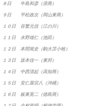
８日 牛島和彦（浪商）
９日 平松政次（岡山東商）
１０日 谷繁元信（江の川）
１１日 水野雄仁（池田）
１２日 本間篤史（駒大苫小牧）
１３日 坂本佳一（東邦）
１４日 中西清起（高知商）
１５日 安仁屋宗八（沖縄）
１６日 板東英二（徳島商）
１７日 金村義明（報徳学園）