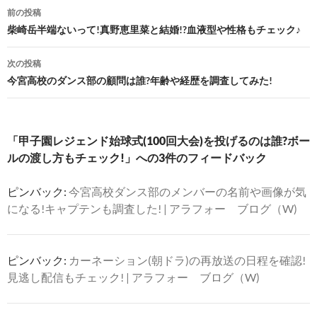
投
前の投稿
稿
柴崎岳半端ないって!真野恵里菜と結婚!?血液型や性格もチェック♪
ナ
次の投稿
ビ
今宮高校のダンス部の顧問は誰?年齢や経歴を調査してみた!
ゲ
ー
「甲子園レジェンド始球式(100回大会)を投げるのは誰?ボー
シ
ルの渡し方もチェック!」への3件のフィードバック
ョ
ピンバック:
今宮高校ダンス部のメンバーの名前や画像が気
ン
になる!キャプテンも調査した! | アラフォー ブログ（W)
ピンバック:
カーネーション(朝ドラ)の再放送の日程を確認!
見逃し配信もチェック! | アラフォー ブログ（W)