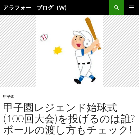
コ
検
アラフォー ブログ（W)
ン
索
メインメ
テ
ニュー
ン
ツ
へ
ス
キ
ッ
プ
甲子園
甲子園レジェンド始球式
(100回大会)を投げるのは誰?
ボールの渡し方もチェック!