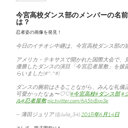
今宮高校ダンス部のメンバーの名前
は？
忍者姿の画像を発見！
今日のイチオシ中継は、今宮高校ダンス部の
アメリカ・テキサスで開かれた国際大会で、
優勝したダンスの演目「今宮忍者屋敷」を披
らいました(#^.^#)
ダンスの腕前はさることながら、みんな礼儀
可愛かったなぁ〜♡♡
#今宮高校
#ダンス部
#
ル
#忍者屋敷
pic.twitter.com/6A5txBxp3e
— 薄田ジュリア (@Julia_34)
2018年6月14日
そして、甲子園前にも