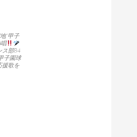
地“甲子
熱唱
ス部84
甲子園球
応援歌を