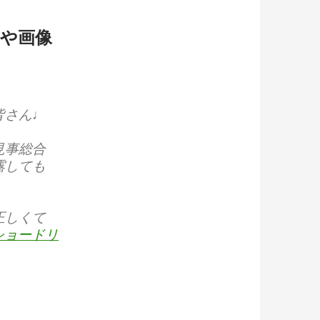
や画像
皆さん♩
見事総合
露しても
正しくて
ショードリ