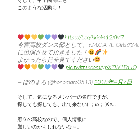
このような活動も！
https://t.co/kkioM12XM7
今宮高校ダンス部として、Y.M.C.A. /E-GirlsのMusi
に出演させて頂きました！
よかったら是非見てください
pic.twitter.com/ypXZW1FduQ
— ぽのまろ (@honomaro0513)
2018年4月7日
そして、気になるメンバーの名前ですが、
探しても探しても、出て来ない(´；ω；`)ｳｯ…
府立の高校なので、個人情報に
厳しいのかもしれないな～。