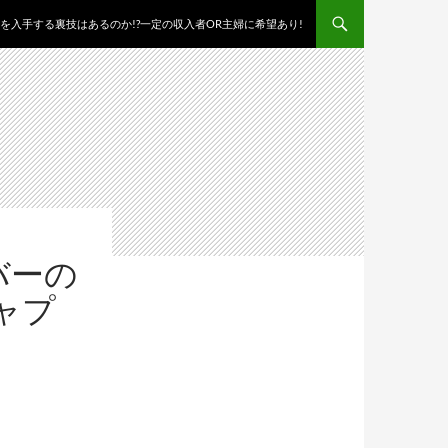
を入手する裏技はあるのか!?一定の収入者OR主婦に希望あり!
バーの
ャプ