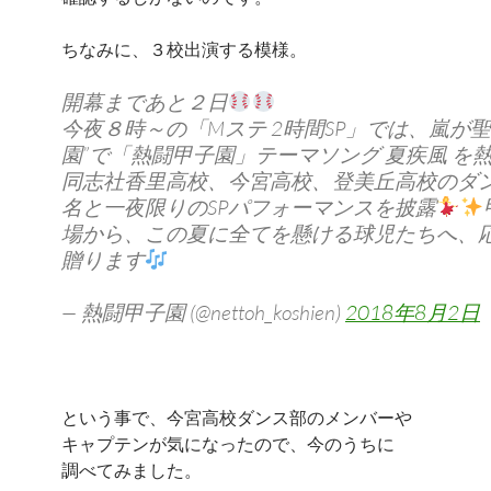
ちなみに、３校出演する模様。
開幕まであと２日
今夜８時～の「Mステ 2時間SP」では、嵐が聖
園”で「熱闘甲子園」テーマソング 夏疾風 を
同志社香里高校、今宮高校、登美丘高校のダン
名と一夜限りのSPパフォーマンスを披露
場から、この夏に全てを懸ける球児たちへ、
贈ります
— 熱闘甲子園 (@nettoh_koshien)
2018年8月2日
という事で、今宮高校ダンス部のメンバーや
キャプテンが気になったので、今のうちに
調べてみました。