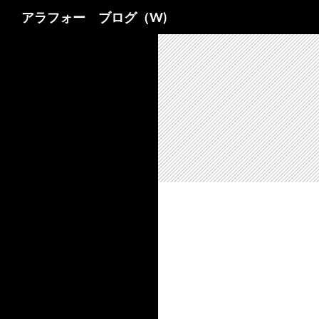
検
アラフォー ブログ（W)
索
コ
ン
テ
ン
ツ
へ
ス
キ
ッ
プ