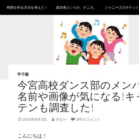
時間を作る方法を考えた！
成功者というか、ナニカ。
ジャニーズのチケット
甲子園
今宮高校ダンス部のメン
名前や画像が気になる!キ
テンも調査した!
2018年8月3日
ずおー
3件のコメント
こんにちは！