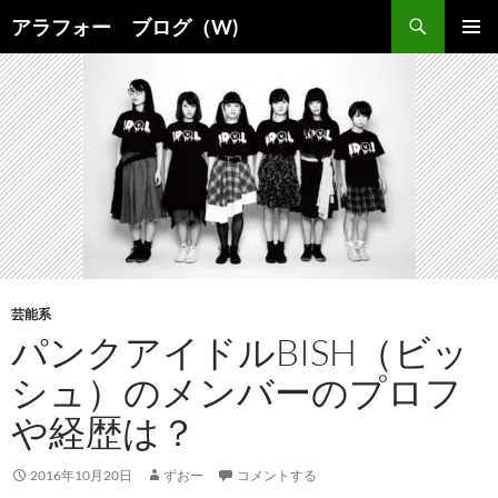
コ
検
アラフォー ブログ（W)
ン
索
メインメ
テ
ニュー
ン
ツ
へ
ス
キ
ッ
プ
芸能系
パンクアイドルBISH（ビッ
シュ）のメンバーのプロフ
や経歴は？
2016年10月20日
ずおー
コメントする