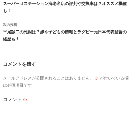
稿
スーパーｄステーション海老名店の評判や交換率は？オススメ機種
も！
ナ
ビ
次の投稿
平尾誠二の死因は？嫁や子どもの情報とラグビー元日本代表監督の
ゲ
経歴も！
ー
シ
コメントを残す
ョ
ン
メールアドレスが公開されることはありません。
※
が付いている欄
は必須項目です
コメント
※