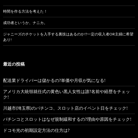
時間を作る方法を考えた！
成功者というか、ナニカ。
ジャニーズのチケットを入手する裏技はあるのか!?一定の収入者OR主婦に希望
あり!
最近の投稿
配送業ドライバーは儲かるの?単価や月収が気になる!
アメリカ大統領就任式の黄色い黒人女性は誰?名前や経歴をチェッ
ク!
川越市(埼玉県)のパチンコ、スロット店のイベント日をチェック!
パチンコとスロットはなぜ規制緩和するの?理由や原因をチェック!
ドコモ光の初期設定方法の仕方は?