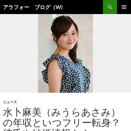
コ
検
アラフォー ブログ（W)
ン
索
メインメ
テ
ニュー
ン
ツ
へ
ス
キ
ッ
プ
ニュース
水卜麻美（みうらあさみ）
の年収といつフリー転身？