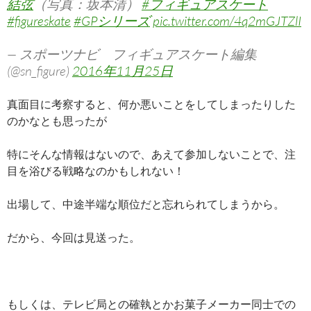
結弦
（写真：坂本清）
#フィギュアスケート
#figureskate
#GPシリーズ
pic.twitter.com/4q2mGJTZlI
— スポーツナビ フィギュアスケート編集
(@sn_figure)
2016年11月25日
真面目に考察すると、何か悪いことをしてしまったりした
のかなとも思ったが
特にそんな情報はないので、あえて参加しないことで、注
目を浴びる戦略なのかもしれない！
出場して、中途半端な順位だと忘れられてしまうから。
だから、今回は見送った。
もしくは、テレビ局との確執とかお菓子メーカー同士での