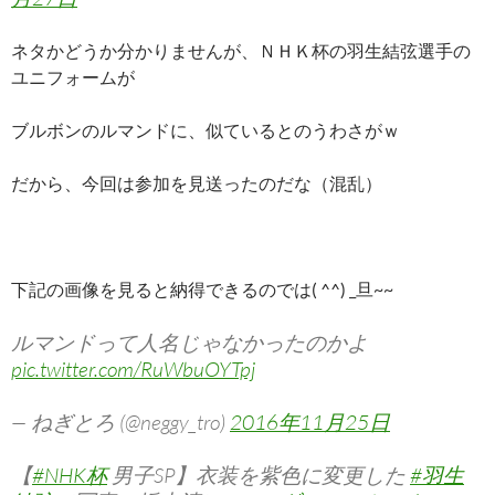
ネタかどうか分かりませんが、ＮＨＫ杯の羽生結弦選手の
ユニフォームが
ブルボンのルマンドに、似ているとのうわさがｗ
だから、今回は参加を見送ったのだな（混乱）
下記の画像を見ると納得できるのでは( ^^) _旦~~
ルマンドって人名じゃなかったのかよ
pic.twitter.com/RuWbuOYTpj
— ねぎとろ (@neggy_tro)
2016年11月25日
【
#NHK杯
男子SP】衣装を紫色に変更した
#羽生