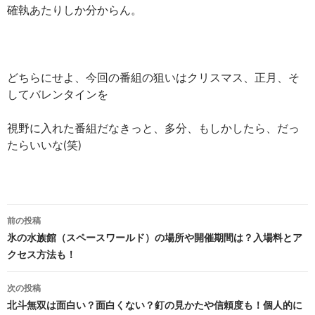
確執あたりしか分からん。
どちらにせよ、今回の番組の狙いはクリスマス、正月、そ
してバレンタインを
視野に入れた番組だなきっと、多分、もしかしたら、だっ
たらいいな(笑)
投
前の投稿
稿
氷の水族館（スペースワールド）の場所や開催期間は？入場料とア
クセス方法も！
ナ
ビ
次の投稿
北斗無双は面白い？面白くない？釘の見かたや信頼度も！個人的に
ゲ