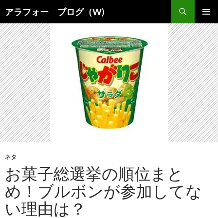
コ
検
アラフォー ブログ（W)
ン
索
メインメ
テ
ニュー
ン
ツ
へ
ス
キ
ッ
プ
ネタ
お菓子総選挙の順位まと
め！ブルボンが参加してな
い理由は？