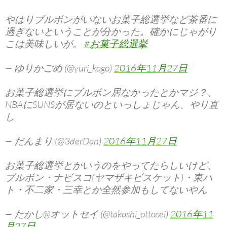
やはりブルボンがいないお菓子総選挙など茶番に
過ぎないということが分かった。確かにじゃがり
こは美味しいが。
#お菓子総選挙
— ゆりかごめ (@yuri_kago)
2016年11月27日
お菓子総選挙にブルボン居なかったとかマジ？、
NBAにSUNSが居ないのといっしょじゃん、やり直
し
— だんまり (@3derDan)
2016年11月27日
お菓子総選挙とかいうのをやってたらしいけど、
ブルボン・ナビスコ(ヤマザキビスケット)・東ハ
ト・不二家・三幸とか全然参加もしてないやん
— たかし@オットセイ (@takashi_ottosei)
2016年11
月27日