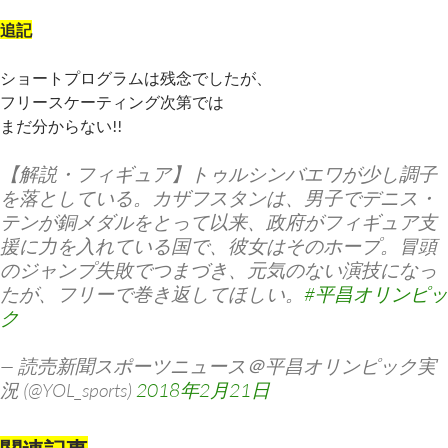
追記
ショートプログラムは残念でしたが、
フリースケーティング次第では
まだ分からない!!
【解説・フィギュア】トゥルシンバエワが少し調子
を落としている。カザフスタンは、男子でデニス・
テンが銅メダルをとって以来、政府がフィギュア支
援に力を入れている国で、彼女はそのホープ。冒頭
のジャンプ失敗でつまづき、元気のない演技になっ
たが、フリーで巻き返してほしい。
#平昌オリンピッ
ク
— 読売新聞スポーツニュース＠平昌オリンピック実
況 (@YOL_sports)
2018年2月21日