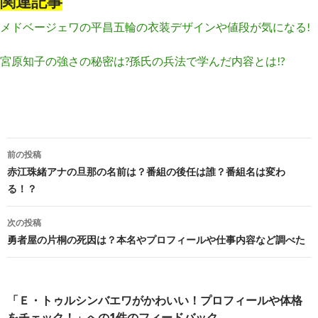
関連記事
メドベージェワの平昌五輪の衣装デザインや値段が気になる!
宮原知子の強さの秘密は?孫氏の兵法で学んだ内容とは!?
投
前の投稿
稿
赤江珠緒アナの旦那の名前は？番組の後任は誰？番組名は変わ
る！？
ナ
ビ
次の投稿
勇者屋の片桐の死因は？本名やプロフィールや仕事内容など調べた
ゲ
ー
シ
「Ｅ・トゥルシンバエワがかわいい！プロフィールや体格
をチェック！」への1件のフィードバック