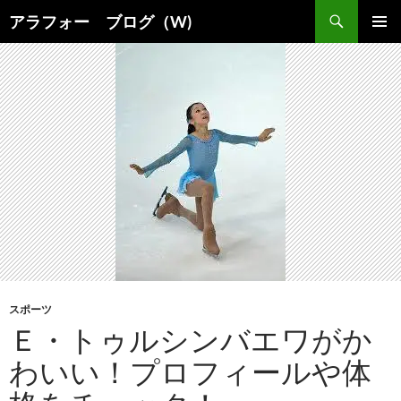
コ
検
アラフォー ブログ（W)
ン
索
メインメ
テ
ニュー
ン
ツ
へ
ス
キ
ッ
プ
スポーツ
Ｅ・トゥルシンバエワがか
わいい！プロフィールや体