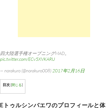
四大陸選手権オープニングMAD。
pic.twitter.com/ECv5XVKARU
— norakuro (@norakuro008)
2017年2月16日
目次
[
閉じる
]
Eトゥルシンバエワのプロフィールと体