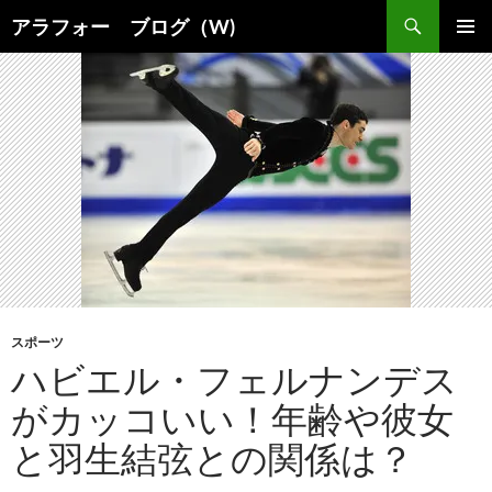
コ
検
アラフォー ブログ（W)
ン
索
メインメ
テ
ニュー
ン
ツ
へ
ス
キ
ッ
プ
スポーツ
ハビエル・フェルナンデス
がカッコいい！年齢や彼女
と羽生結弦との関係は？