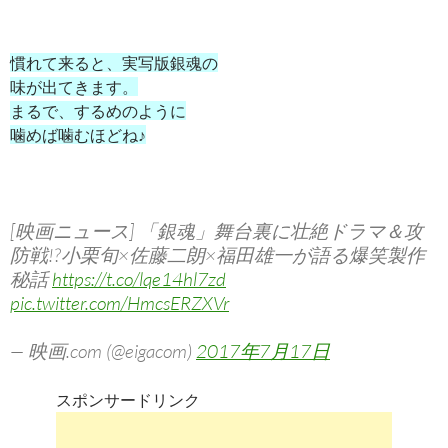
慣れて来ると、実写版銀魂の
味が出てきます。
まるで、するめのように
噛めば噛むほどね♪
[映画ニュース] 「銀魂」舞台裏に壮絶ドラマ＆攻
防戦!?小栗旬×佐藤二朗×福田雄一が語る爆笑製作
秘話
https://t.co/lqe14hl7zd
pic.twitter.com/HmcsERZXVr
— 映画.com (@eigacom)
2017年7月17日
スポンサードリンク