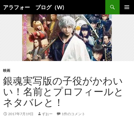
コ
検
アラフォー ブログ（W)
ン
索
メインメ
テ
ニュー
ン
ツ
へ
ス
キ
ッ
プ
映画
銀魂実写版の子役がかわい
い！名前とプロフィールと
ネタバレと！
2017年7月19日
ずおー
1件のコメント