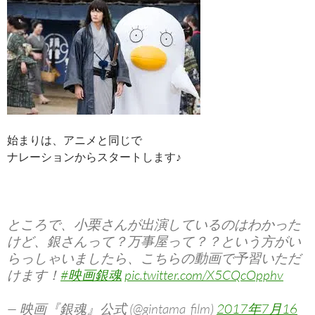
始まりは、アニメと同じで
ナレーションからスタートします♪
ところで、小栗さんが出演しているのはわかった
けど、銀さんって？万事屋って？？という方がい
らっしゃいましたら、こちらの動画で予習いただ
けます！
#映画銀魂
pic.twitter.com/X5CQcOpphv
— 映画『銀魂』公式 (@gintama_film)
2017年7月16