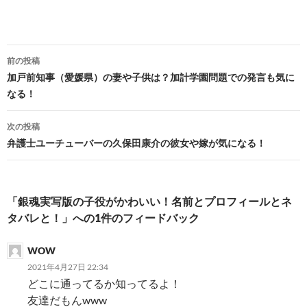
投
前の投稿
稿
加戸前知事（愛媛県）の妻や子供は？加計学園問題での発言も気に
なる！
ナ
ビ
次の投稿
弁護士ユーチューバーの久保田康介の彼女や嫁が気になる！
ゲ
ー
シ
「銀魂実写版の子役がかわいい！名前とプロフィールとネ
タバレと！」への1件のフィードバック
ョ
ン
WOW
2021年4月27日 22:34
どこに通ってるか知ってるよ！
友達だもんwww