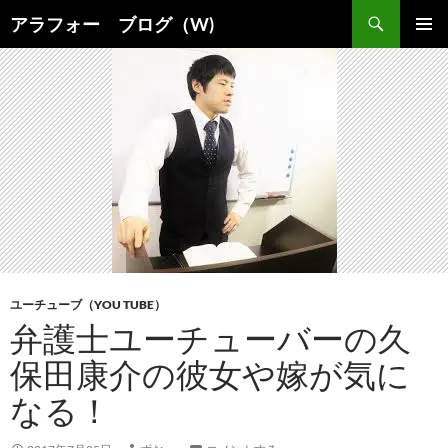
コ
検
アラフォー ブログ（W)
ン
索
メインメ
テ
ニュー
ン
ツ
へ
ス
キ
ッ
プ
ユーチューブ（YOU TUBE）
弁護士ユーチューバーの久
保田康介の彼女や嫁が気に
なる！