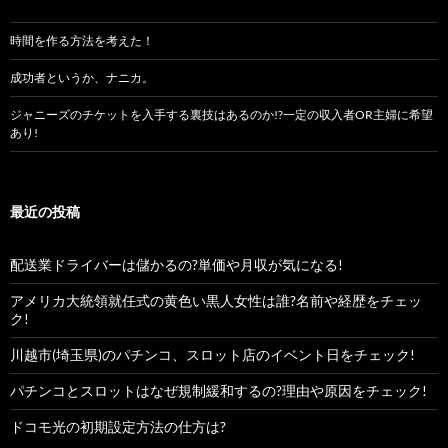
時間を作る方法を考えた！
成功者というか、ナニカ。
ジャニーズのチケットを入手する裏技はあるのか!?一定の収入者OR主婦に希望
あり!
最近の投稿
配送業ドライバーは儲かるの?単価や月収が気になる!
アメリカ大統領就任式の黄色い黒人女性は誰?名前や経歴をチェッ
ク!
川越市(埼玉県)のパチンコ、スロット店のイベント日をチェック!
パチンコとスロットはなぜ規制緩和するの?理由や原因をチェック!
ドコモ光の初期設定方法の仕方は?